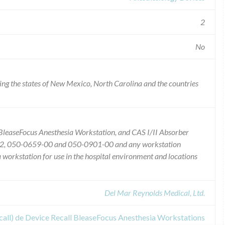
2
No
ng the states of New Mexico, North Carolina and the countries
 BleaseFocus Anesthesia Workstation, and CAS I/II Absorber
902, 050-0659-00 and 050-0901-00 and any workstation
ia workstation for use in the hospital environment and locations
Del Mar Reynolds Medical, Ltd.
call) de Device Recall BleaseFocus Anesthesia Workstations