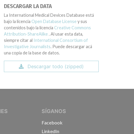
DESCARGAR LA DATA
La International Medical Devices Database está
bajo la licencia
Open Database License
y sus
contenidos bajo la licencia
Creative Commons
Attribution-ShareAlike
. Al usar esta data,
siempre citar al
International Consortium of
Investigative Journalists
. Puede descargar acá
una copia de la base de datos.
Descargar todo (zipped)
IVE JOURNALISTS
NES
SÍGANOS
Facebook
LinkedIn