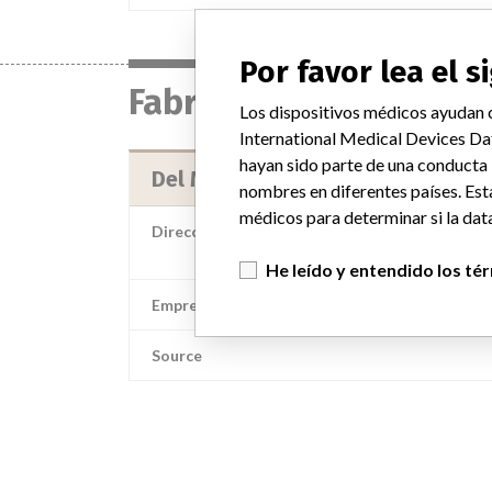
Por favor lea el 
Fabricante
Los dispositivos médicos ayudan c
International Medical Devices Da
hayan sido parte de una conducta
Del Mar Reynolds Medical, Ltd.
nombres en diferentes países. Est
médicos para determinar si la data
Dirección del fabricante
Del Mar Reynolds Medical, 
He leído y entendido los té
Empresa matriz del fabricante (2017)
Source