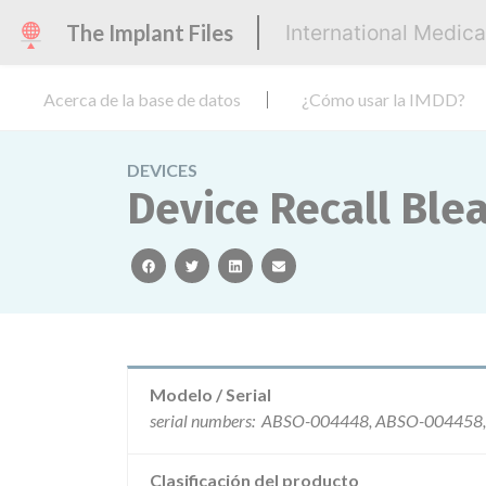
The Implant Files
International Medic
Acerca de la base de datos
¿Cómo usar la IMDD?
DEVICES
Device Recall Ble
facebook
twitter
linkedin
email
Modelo / Serial
Clasificación del producto