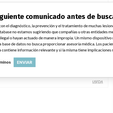
siguiente comunicado antes de busc
on el diagnóstico, la prevención y el tratamiento de muchas lesion
tabase no estamos sugiriendo que compañías u otras entidades me
 ilegal o hayan actuado de manera impropia. Un mismo dispositivo
a base de datos no busca proporcionar asesoría médica. Los pacie
 contiene información relevante y si la misma tiene implicaciones 
Ltd., 1-2 Harforde Ct., Foxholes, Business Park, Hertford United Kingdom
rminos
ENVIAR
OSI Systems Inc
USFDA