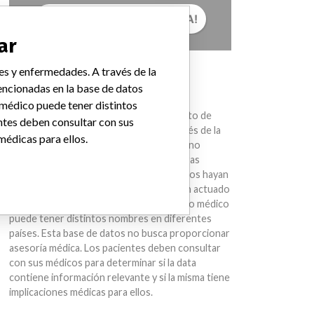
¡CUÉNTANOS TU HISTORIA!
ar
es y enfermedades. A través de la
AVISO
ncionadas en la base de datos
Los dispositivos médicos ayudan con el
 médico puede tener distintos
diagnóstico, la prevención y el tratamiento de
ntes deben consultar con sus
muchas lesiones y enfermedades. A través de la
médicas para ellos.
International Medical Devices Database no
estamos sugiriendo que compañías u otras
entidades mencionadas en la base de datos hayan
sido parte de una conducta ilegal o hayan actuado
de manera impropia. Un mismo dispositivo médico
puede tener distintos nombres en diferentes
países. Esta base de datos no busca proporcionar
asesoría médica. Los pacientes deben consultar
con sus médicos para determinar si la data
contiene información relevante y si la misma tiene
implicaciones médicas para ellos.