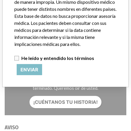
Créditos
de manera impropia. Un mismo dispositivo médico
puede tener distintos nombres en diferentes países.
Esta base de datos no busca proporcionar asesoría
HISTORIAS EN SU CORREO
médica. Los pacientes deben consultar con sus
SUSCRÍBASE
médicos para determinar si la data contiene
información relevante y si la misma tiene
implicaciones médicas para ellos.
He leído y entendido los términos
ENVIAR
¿Trabaja en la industria médica? ¿O tiene experiencia con
algún dispositivo médico? Nuestra reportería no ha
terminado. Queremos oír de usted.
¡CUÉNTANOS TU HISTORIA!
AVISO