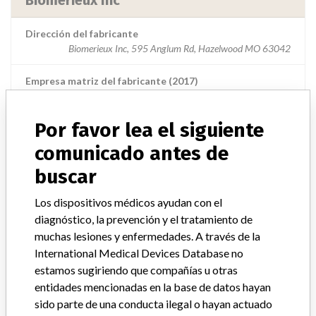
Biomerieux Inc
Dirección del fabricante
Biomerieux Inc, 595 Anglum Rd, Hazelwood MO 63042
Empresa matriz del fabricante (2017)
Compagnie Merieux Alliance
Por favor lea el siguiente
Source
USFDA
comunicado antes de
buscar
ACERCA DE LA BASE DE DATOS
Los dispositivos médicos ayudan con el
Explore más de 120,000 registros de retiros, alertas y
diagnóstico, la prevención y el tratamiento de
notificaciones de seguridad de dispositivos médicos y sus
muchas lesiones y enfermedades. A través de la
conexiones con los fabricantes.
International Medical Devices Database no
estamos sugiriendo que compañías u otras
Preguntas frecuentes
entidades mencionadas en la base de datos hayan
Acerca de la base de datos
sido parte de una conducta ilegal o hayan actuado
Contáctenos