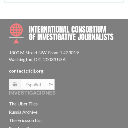
INTE
1800 M Street NW, Front 1 #33019
Washington, D.C. 20033 USA
contact@icij.org
Language
INVESTIGACIONES
The Uber Files
Russia Archive
The Ericsson List