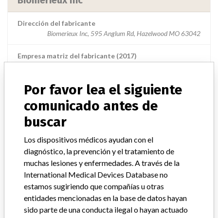
Biomerieux Inc
Dirección del fabricante
Biomerieux Inc, 595 Anglum Rd, Hazelwood MO 63042
Empresa matriz del fabricante (2017)
Compagnie Merieux Alliance
Por favor lea el siguiente
Source
USFDA
comunicado antes de
buscar
ACERCA DE LA BASE DE DATOS
Los dispositivos médicos ayudan con el
Explore más de 120,000 registros de retiros, alertas y
diagnóstico, la prevención y el tratamiento de
notificaciones de seguridad de dispositivos médicos y sus
muchas lesiones y enfermedades. A través de la
conexiones con los fabricantes.
International Medical Devices Database no
estamos sugiriendo que compañías u otras
Preguntas frecuentes
entidades mencionadas en la base de datos hayan
Acerca de la base de datos
sido parte de una conducta ilegal o hayan actuado
Contáctenos