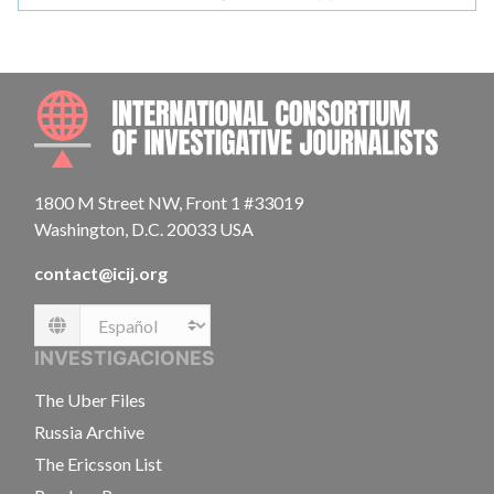
INTE
1800 M Street NW, Front 1 #33019
Washington, D.C. 20033 USA
contact@icij.org
Language
INVESTIGACIONES
The Uber Files
Russia Archive
The Ericsson List