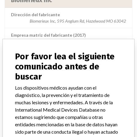
Biomerieux Inc
Dirección del fabricante
Biomerieux Inc, 595 Anglum Rd, Hazelwood MO 63042
Empresa matriz del fabricante (2017)
Compagnie Merieux Alliance
Por favor lea el siguiente
Source
USFDA
comunicado antes de
buscar
ACERCA DE LA BASE DE DATOS
Los dispositivos médicos ayudan con el
Explore más de 120,000 registros de retiros, alertas y
diagnóstico, la prevención y el tratamiento de
notificaciones de seguridad de dispositivos médicos y sus
muchas lesiones y enfermedades. A través de la
conexiones con los fabricantes.
International Medical Devices Database no
estamos sugiriendo que compañías u otras
Preguntas frecuentes
entidades mencionadas en la base de datos hayan
Acerca de la base de datos
sido parte de una conducta ilegal o hayan actuado
Contáctenos