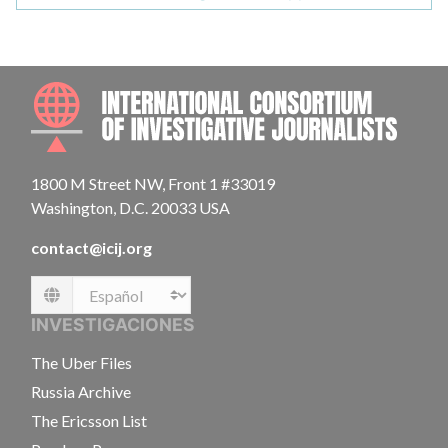
INTE
1800 M Street NW, Front 1 #33019
Washington, D.C. 20033 USA
contact@icij.org
Language
INVESTIGACIONES
The Uber Files
Russia Archive
The Ericsson List