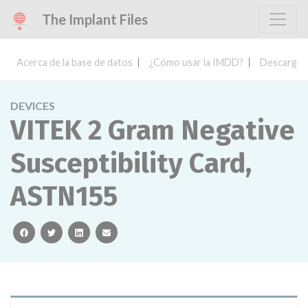
The Implant Files
Acerca de la base de datos
¿Cómo usar la IMDD?
Descargar 
DEVICES
VITEK 2 Gram Negative
Susceptibility Card,
ASTN155
facebook
twitter
linkedin
email