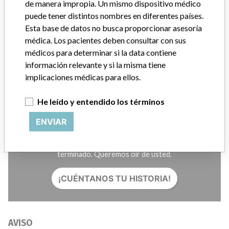
Créditos
de manera impropia. Un mismo dispositivo médico
puede tener distintos nombres en diferentes países.
Esta base de datos no busca proporcionar asesoría
HISTORIAS EN SU CORREO
médica. Los pacientes deben consultar con sus
SUSCRÍBASE
médicos para determinar si la data contiene
información relevante y si la misma tiene
implicaciones médicas para ellos.
He leído y entendido los términos
ENVIAR
¿Trabaja en la industria médica? ¿O tiene experiencia con
algún dispositivo médico? Nuestra reportería no ha
terminado. Queremos oír de usted.
¡CUÉNTANOS TU HISTORIA!
AVISO