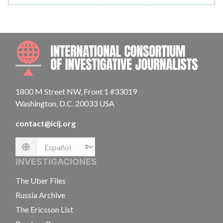
INTE
1800 M Street NW, Front 1 #33019
Washington, D.C. 20033 USA
contact@icij.org
Language
INVESTIGACIONES
The Uber Files
Russia Archive
The Ericsson List