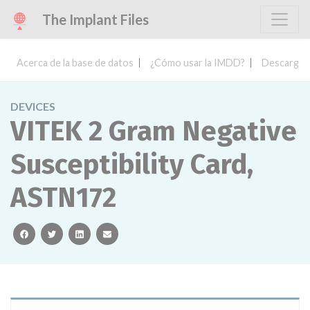
The Implant Files
Acerca de la base de datos
¿Cómo usar la IMDD?
Descargar 
DEVICES
VITEK 2 Gram Negative
Susceptibility Card,
ASTN172
facebook
twitter
linkedin
email