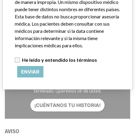
Créditos
de manera impropia. Un mismo dispositivo médico
puede tener distintos nombres en diferentes países.
Esta base de datos no busca proporcionar asesoría
HISTORIAS EN SU CORREO
médica. Los pacientes deben consultar con sus
SUSCRÍBASE
médicos para determinar si la data contiene
información relevante y si la misma tiene
implicaciones médicas para ellos.
He leído y entendido los términos
ENVIAR
¿Trabaja en la industria médica? ¿O tiene experiencia con
algún dispositivo médico? Nuestra reportería no ha
terminado. Queremos oír de usted.
¡CUÉNTANOS TU HISTORIA!
AVISO