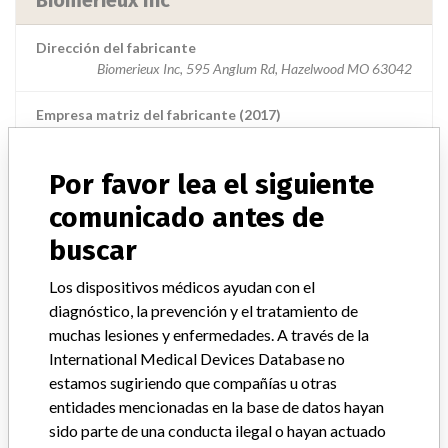
Biomerieux Inc
Dirección del fabricante
Biomerieux Inc, 595 Anglum Rd, Hazelwood MO 63042
Empresa matriz del fabricante (2017)
Compagnie Merieux Alliance
Por favor lea el siguiente
Source
USFDA
comunicado antes de
buscar
ACERCA DE LA BASE DE DATOS
Los dispositivos médicos ayudan con el
Explore más de 120,000 registros de retiros, alertas y
diagnóstico, la prevención y el tratamiento de
notificaciones de seguridad de dispositivos médicos y sus
muchas lesiones y enfermedades. A través de la
conexiones con los fabricantes.
International Medical Devices Database no
estamos sugiriendo que compañías u otras
Preguntas frecuentes
entidades mencionadas en la base de datos hayan
Acerca de la base de datos
sido parte de una conducta ilegal o hayan actuado
Contáctenos