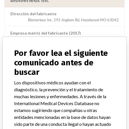
Biomerieux Inc
Dirección del fabricante
Biomerieux Inc, 595 Anglum Rd, Hazelwood MO 63042
Empresa matriz del fabricante (2017)
Compagnie Merieux Alliance
Por favor lea el siguiente
Source
USFDA
comunicado antes de
buscar
ACERCA DE LA BASE DE DATOS
Los dispositivos médicos ayudan con el
Explore más de 120,000 registros de retiros, alertas y
diagnóstico, la prevención y el tratamiento de
notificaciones de seguridad de dispositivos médicos y sus
muchas lesiones y enfermedades. A través de la
conexiones con los fabricantes.
International Medical Devices Database no
estamos sugiriendo que compañías u otras
Preguntas frecuentes
entidades mencionadas en la base de datos hayan
Acerca de la base de datos
sido parte de una conducta ilegal o hayan actuado
Contáctenos