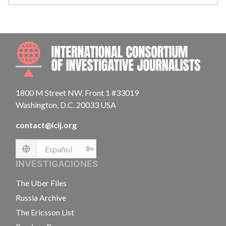
INTE
1800 M Street NW, Front 1 #33019
Washington, D.C. 20033 USA
contact@icij.org
Language
INVESTIGACIONES
The Uber Files
Russia Archive
The Ericsson List