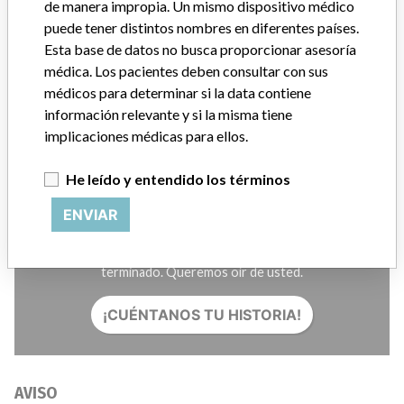
Créditos
de manera impropia. Un mismo dispositivo médico
puede tener distintos nombres en diferentes países.
Esta base de datos no busca proporcionar asesoría
HISTORIAS EN SU CORREO
médica. Los pacientes deben consultar con sus
SUSCRÍBASE
médicos para determinar si la data contiene
información relevante y si la misma tiene
implicaciones médicas para ellos.
He leído y entendido los términos
ENVIAR
¿Trabaja en la industria médica? ¿O tiene experiencia con
algún dispositivo médico? Nuestra reportería no ha
terminado. Queremos oír de usted.
¡CUÉNTANOS TU HISTORIA!
AVISO