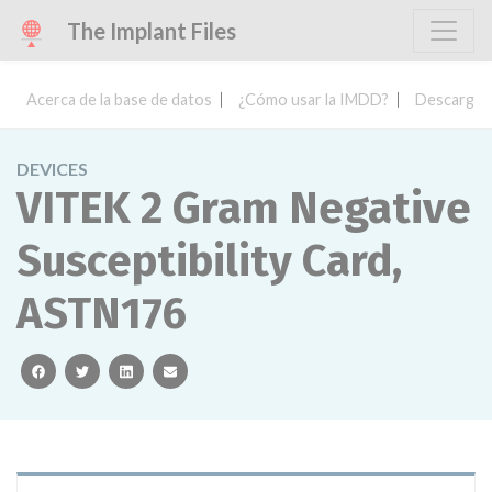
The Implant Files
Acerca de la base de datos
¿Cómo usar la IMDD?
Descargar 
DEVICES
VITEK 2 Gram Negative
Susceptibility Card,
ASTN176
facebook
twitter
linkedin
email