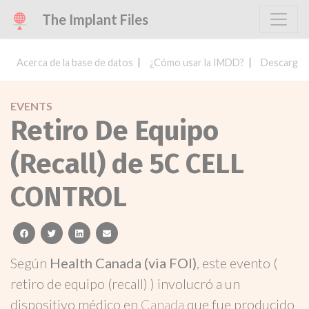
The Implant Files
Acerca de la base de datos
¿Cómo usar la IMDD?
Descargar 
EVENTS
Retiro De Equipo
(Recall) de 5C CELL
CONTROL
facebook
twitter
linkedin
email
Según
Health Canada (via FOI)
, este evento (
retiro de equipo (recall) ) involucró a un
dispositivo médico en
Canada
que fue producido