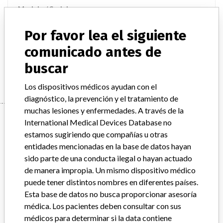
Modelo / Serial
Model Catalog: 7547116 (Lot serial: 100179K); Model Catalog: 7547002 (Lot serial: 100179K); Model Catalog: 7547116 (Lot serial: 102737K); Model Catalog: 7547002 (Lot serial: 102737K)
Por favor lea el siguiente
Descripción del producto
Coulter 5C Cell Control
comunicado antes de
buscar
Manufacturer
BECKMAN COULTER CANADA L.P.
Los dispositivos médicos ayudan con el
diagnóstico, la prevención y el tratamiento de
muchas lesiones y enfermedades. A través de la
Manufacturer
International Medical Devices Database no
estamos sugiriendo que compañías u otras
entidades mencionadas en la base de datos hayan
BECKMAN COULTER CANADA L.P.
sido parte de una conducta ilegal o hayan actuado
de manera impropia. Un mismo dispositivo médico
Dirección del fabricante
MISSISSAUGA
puede tener distintos nombres en diferentes países.
Esta base de datos no busca proporcionar asesoría
Empresa matriz del fabricante (2017)
Danaher Corporation
médica. Los pacientes deben consultar con sus
médicos para determinar si la data contiene