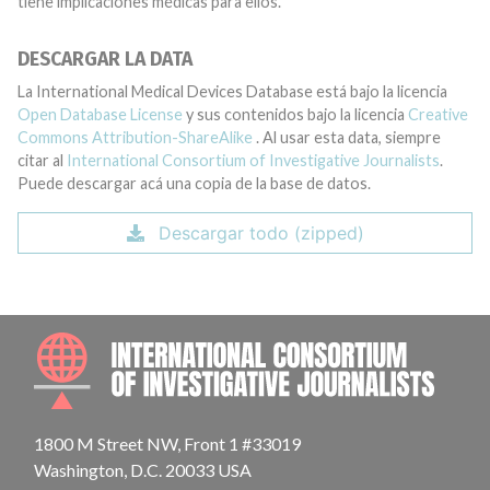
tiene implicaciones médicas para ellos.
DESCARGAR LA DATA
La International Medical Devices Database está bajo la licencia
Open Database License
y sus contenidos bajo la licencia
Creative
Commons Attribution-ShareAlike
. Al usar esta data, siempre
citar al
International Consortium of Investigative Journalists
.
Puede descargar acá una copia de la base de datos.
Descargar todo (zipped)
INTE
1800 M Street NW, Front 1 #33019
Washington, D.C. 20033 USA