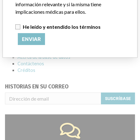
Source
HC
información relevante y si la misma tiene
implicaciones médicas para ellos.
ACERCA DE LA BASE DE DATOS
Explore más de 120,000 registros de retiros, alertas y
He leído y entendido los términos
notificaciones de seguridad de dispositivos médicos y sus
ENVIAR
conexiones con los fabricantes.
Preguntas frecuentes
Acerca de la base de datos
Contáctenos
Créditos
HISTORIAS EN SU CORREO
SUSCRÍBASE