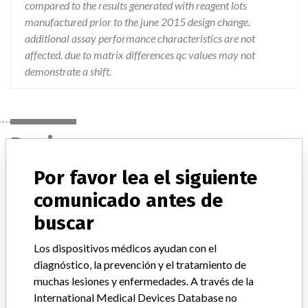
compared to the results generated with reagent lots
manufactured prior to the june 2015 design change.
additional assay performance characteristics are not
affected. due to matrix differences qc values may not
demonstrate a shift.
Device
Por favor lea el siguiente
ACCESS SYSTEM - FREE T3 ASSAY
comunicado antes de
buscar
Modelo / Serial
Model Catalog: A13422 (Lot serial: >10 NUMBERS CONTACT MFG)
Los dispositivos médicos ayudan con el
diagnóstico, la prevención y el tratamiento de
Descripción del producto
muchas lesiones y enfermedades. A través de la
ACCESS SYSTEM - FREE T3 ASSAY;UNICEL DXI 800 ACCESS
International Medical Devices Database no
IMMUNOASSAY SYSTEM - FREE T3 ASSAY;UNICEL DXI 600