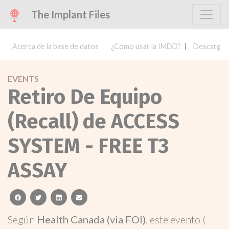
The Implant Files
Acerca de la base de datos
¿Cómo usar la IMDD?
Descargar 
EVENTS
Retiro De Equipo
(Recall) de ACCESS
SYSTEM - FREE T3
ASSAY
facebook
twitter
linkedin
email
Según
Health Canada (via FOI)
, este evento (