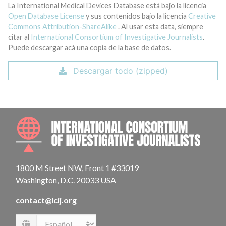
La International Medical Devices Database está bajo la licencia
Open Database License
y sus contenidos bajo la licencia
Creative
Commons Attribution-ShareAlike
. Al usar esta data, siempre
citar al
International Consortium of Investigative Journalists
.
Puede descargar acá una copia de la base de datos.
Descargar todo (zipped)
INTE
1800 M Street NW, Front 1 #33019
Washington, D.C. 20033 USA
contact@icij.org