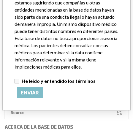
estamos sugiriendo que compañías u otras
ACCESS IMMUNOASSAY SYSTEM - FREE T3 ASSAY
entidades mencionadas en la base de datos hayan
sido parte de una conducta ilegal o hayan actuado
Manufacturer
BECKMAN COULTER CANADA L.P.
de manera impropia. Un mismo dispositivo médico
puede tener distintos nombres en diferentes países.
Esta base de datos no busca proporcionar asesoría
médica. Los pacientes deben consultar con sus
Manufacturer
médicos para determinar si la data contiene
información relevante y si la misma tiene
implicaciones médicas para ellos.
BECKMAN COULTER CANADA L.P.
He leído y entendido los términos
Dirección del fabricante
MISSISSAUGA
ENVIAR
Empresa matriz del fabricante (2017)
Danaher Corporation
Source
HC
ACERCA DE LA BASE DE DATOS