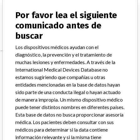
Por favor lea el siguiente
Descripción del producto
ACTIVE AMH GEN II ELISA
comunicado antes de
Manufacturer
BECKMAN COULTER CANADA L.P.
buscar
Los dispositivos médicos ayudan con el
diagnóstico, la prevención y el tratamiento de
Manufacturer
muchas lesiones y enfermedades. A través de la
International Medical Devices Database no
estamos sugiriendo que compañías u otras
BECKMAN COULTER CANADA L.P.
entidades mencionadas en la base de datos hayan
sido parte de una conducta ilegal o hayan actuado
Dirección del fabricante
MISSISSAUGA
de manera impropia. Un mismo dispositivo médico
puede tener distintos nombres en diferentes países.
Empresa matriz del fabricante (2017)
Danaher Corporation
Esta base de datos no busca proporcionar asesoría
médica. Los pacientes deben consultar con sus
Source
HC
médicos para determinar si la data contiene
información relevante y si la misma tiene