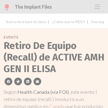
The Implant Files
Acerca de la base de datos
¿Cómo usar la IMDD?
Descargar 
EVENTS
Retiro De Equipo
(Recall) de ACTIVE AMH
GEN II ELISA
facebook
twitter
linkedin
email
Según
Health Canada (via FOI)
, este evento (
retiro de equipo (recall) ) involucró a un
dispositivo médico en
Canada
que fue producido