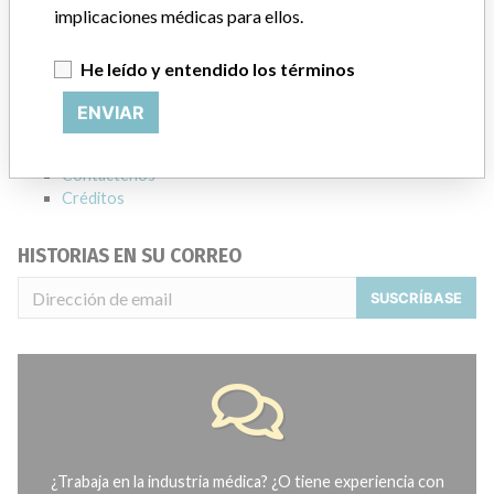
ACERCA DE LA BASE DE DATOS
implicaciones médicas para ellos.
Explore más de 120,000 registros de retiros, alertas y
notificaciones de seguridad de dispositivos médicos y sus
He leído y entendido los términos
conexiones con los fabricantes.
ENVIAR
Preguntas frecuentes
Acerca de la base de datos
Contáctenos
Créditos
HISTORIAS EN SU CORREO
SUSCRÍBASE
¿Trabaja en la industria médica? ¿O tiene experiencia con