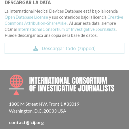
DESCARGAR LA DATA
La International Medical Devices Database está bajo la licencia
Open Database License
y sus contenidos bajo la licencia
Creative
Commons Attribution-ShareAlike
. Al usar esta data, siempre
citar al
International Consortium of Investigative Journalists
.
Puede descargar acá una copia de la base de datos.
Descargar todo (zipped)
INTE
1800 M Street NW, Front 1 #33019
Washington, D.C. 20033 USA
contact@icij.org