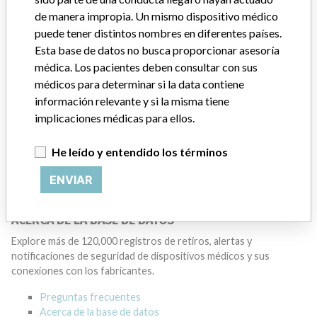
Manufacturer
de manera impropia. Un mismo dispositivo médico
puede tener distintos nombres en diferentes países.
Esta base de datos no busca proporcionar asesoría
GENERAL ELECTRIC CANADA (OPERATING
médica. Los pacientes deben consultar con sus
AS GE HEALTHCARE)
médicos para determinar si la data contiene
información relevante y si la misma tiene
Dirección del fabricante
MISSISSAUGA
implicaciones médicas para ellos.
Empresa matriz del fabricante (2017)
He leído y entendido los términos
General Electric Company
ENVIAR
Source
HC
ACERCA DE LA BASE DE DATOS
Explore más de 120,000 registros de retiros, alertas y
notificaciones de seguridad de dispositivos médicos y sus
conexiones con los fabricantes.
Preguntas frecuentes
Acerca de la base de datos