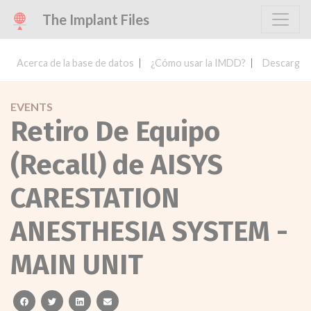
The Implant Files
Acerca de la base de datos
¿Cómo usar la IMDD?
Descargar 
EVENTS
Retiro De Equipo
(Recall) de AISYS
CARESTATION
ANESTHESIA SYSTEM -
MAIN UNIT
facebook
twitter
linkedin
email