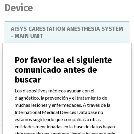
Device
AISYS CARESTATION ANESTHESIA SYSTEM
- MAIN UNIT
Modelo / Serial
Model Catalog: 1011-9000-000 (Lot serial: >100 NUMBERS); Model Catalog: 1011-9000-000 (Lot serial: CONTACT); Model Catalog: 1009-9002-000 (Lot serial: >100 NUMBERS); Model Catalog: 1009-9002-000 (Lot serial: MANUFACTURER); Model Catalog: 1009-9002-000 (Lot serial: CONTACT); Model Catalog: 1011-9000-000 (Lot serial: MANUFACTURER)
Por favor lea el siguiente
comunicado antes de
Descripción del producto
buscar
AISYS CARESTATION ANESTHESIA SYSTEM
Los dispositivos médicos ayudan con el
Manufacturer
diagnóstico, la prevención y el tratamiento de
GENERAL ELECTRIC CANADA (OPERATING AS GE
HEALTHCARE)
muchas lesiones y enfermedades. A través de la
International Medical Devices Database no
estamos sugiriendo que compañías u otras
entidades mencionadas en la base de datos hayan
sido parte de una conducta ilegal o hayan actuado