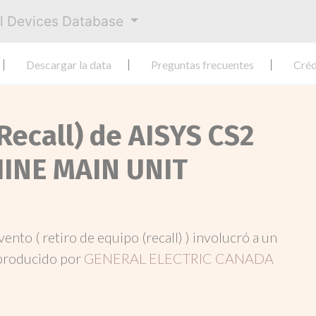
al Devices Database
Descargar la data
Preguntas frecuentes
Créd
Recall) de AISYS CS2
INE MAIN UNIT
evento ( retiro de equipo (recall) ) involucró a un
producido por
GENERAL ELECTRIC CANADA