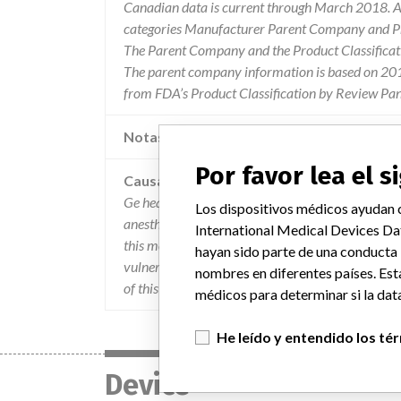
Canadian data is current through March 2018. Al
categories Manufacturer Parent Company and Pro
The Parent Company and the Product Classificat
The parent company information is based on 2017
from FDA’s Product Classification by Review Pan
Notas adicionales en la data
Por favor lea el 
Causa
Ge healthcare has recently become aware of a pot
Los dispositivos médicos ayudan c
anesthetic agent bolus when using 21% oxygen on 
International Medical Devices Da
this momentary bolus of anesthetic agent is poten
hayan sido parte de una conducta
vulnerable pediatric patients when 21% oxygen (air
nombres en diferentes países. Est
of this issue.
médicos para determinar si la data
He leído y entendido los té
Device