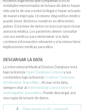
estamos sugiriendo que compañías u otras
entidades mencionadas en la base de datos hayan
sido parte de una conducta ilegal o hayan actuado
de manera impropia. Un mismo dispositivo médico
puede tener distintos nombres en diferentes
países. Esta base de datos no busca proporcionar
asesoría médica. Los pacientes deben consultar
con sus médicos para determinar si la data
contiene información relevante y si la misma tiene
implicaciones médicas para ellos.
DESCARGAR LA DATA
La International Medical Devices Database está
bajo la licencia
Open Database License
y sus
contenidos bajo la licencia
Creative Commons
Attribution-ShareAlike
. Al usar esta data,
siempre citar al
International Consortium of
Investigative Journalists
. Puede descargar acá
una copia de la base de datos.
Descargar todo (zipped)