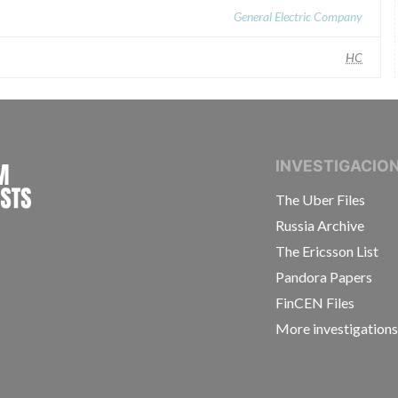
General Electric Company
HC
INTERNATIONAL CONSORTIUM OF INVESTIGAT
INVESTIGACIO
The Uber Files
Russia Archive
The Ericsson List
Pandora Papers
FinCEN Files
More investigation