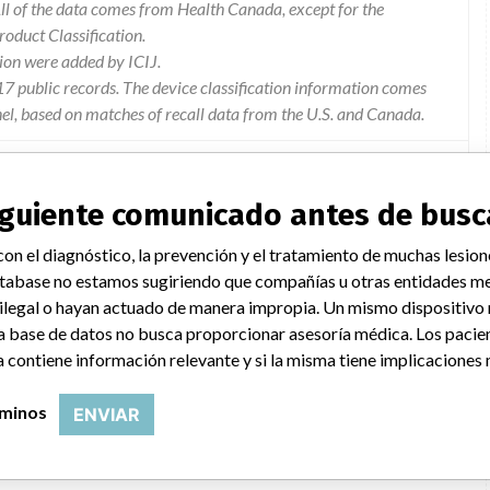
l of the data comes from Health Canada, except for the
duct Classification.
ion were added by ICIJ.
 public records. The device classification information comes
el, based on matches of recall data from the U.S. and Canada.
siguiente comunicado antes de busc
ential safety issue involving a momentary self-correcting
on el diagnóstico, la prevención y el tratamiento de muchas lesion
all aisys cs2 and upgraded aisys anesthesia devices.Delivery of
tabase no estamos sugiriendo que compañías u otras entidades me
tially hazardous because it could lead to hypotension in certain
 ilegal o hayan actuado de manera impropia. Un mismo dispositivo
 only) is used. there have been no injuries reported as a result
a base de datos no busca proporcionar asesoría médica. Los pacie
 contiene información relevante y si la misma tiene implicaciones 
rminos
ENVIAR