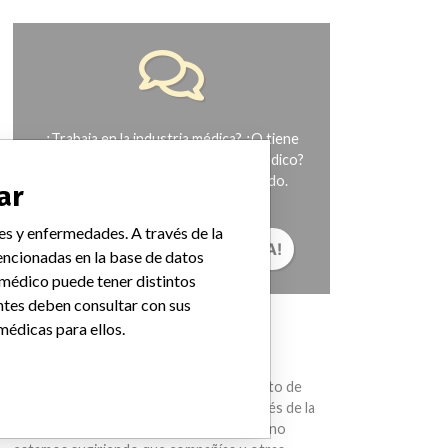
¿Trabaja en la industria médica? ¿O tiene
experiencia con algún dispositivo médico?
Nuestra reportería no ha terminado.
ar
Queremos oír de usted.
es y enfermedades. A través de la
¡CUÉNTANOS TU HISTORIA!
ncionadas en la base de datos
 médico puede tener distintos
ntes deben consultar con sus
médicas para ellos.
AVISO
Los dispositivos médicos ayudan con el
diagnóstico, la prevención y el tratamiento de
muchas lesiones y enfermedades. A través de la
International Medical Devices Database no