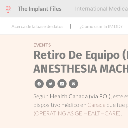
The Implant Files
International Medic
Acerca de la base de datos
¿Cómo usar la IMDD?
EVENTS
Retiro De Equipo (
ANESTHESIA MACH
facebook
twitter
linkedin
email
Según
Health Canada (via FOI)
, este 
dispositivo médico en
Canada
que fue 
(OPERATING AS GE HEALTHCARE)
.