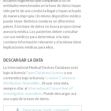
estamos sugiriendo que compañías u otras
entidades mencionadas en la base de datos hayan
sido parte de una conducta ilegal o hayan actuado
de manera impropia. Un mismo dispositivo médico
puede tener distintos nombres en diferentes
países. Esta base de datos no busca proporcionar
asesoría médica. Los pacientes deben consultar
con sus médicos para determinar si la data
contiene información relevante y si la misma tiene
implicaciones médicas para ellos.
DESCARGAR LA DATA
La International Medical Devices Database está
bajo la licencia
Open Database License
y sus
contenidos bajo la licencia
Creative Commons
Attribution-ShareAlike
. Al usar esta data,
siempre citar al
International Consortium of
Investigative Journalists
. Puede descargar acá
una copia de la base de datos.
Descargar todo (zipped)