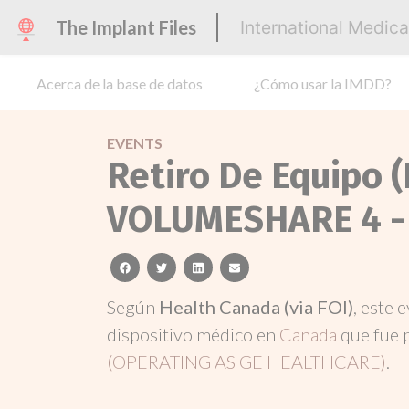
The Implant Files
International Medic
Acerca de la base de datos
¿Cómo usar la IMDD?
EVENTS
Retiro De Equipo 
VOLUMESHARE 4 -
facebook
twitter
linkedin
email
Según
Health Canada (via FOI)
, este 
dispositivo médico en
Canada
que fue 
(OPERATING AS GE HEALTHCARE)
.