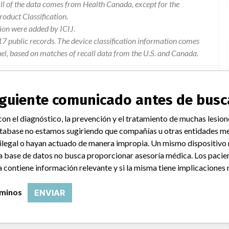
l of the data comes from Health Canada, except for the
duct Classification.
ion were added by ICIJ.
 public records. The device classification information comes
el, based on matches of recall data from the U.S. and Canada.
siguiente comunicado antes de busc
a ge site-by-site equipment survey of the core software and
on el diagnóstico, la prevención y el tratamiento de muchas lesion
kstations and seno advantage workstations. it was found that on
tabase no estamos sugiriendo que compañías u otras entidades me
re the correction was not applied. this recall is being deployed to
 ilegal o hayan actuado de manera impropia. Un mismo dispositivo
a base de datos no busca proporcionar asesoría médica. Los pacie
 contiene información relevante y si la misma tiene implicaciones 
rminos
ENVIAR