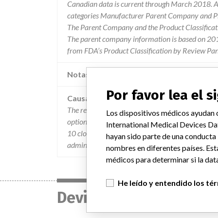
Canadian data is current through March 2018. Al
categories Manufacturer Parent Company and Pro
The Parent Company and the Product Classificat
The parent company information is based on 2017
from FDA’s Product Classification by Review Pan
Notas adicionales en la data
Por favor lea el 
Causa
The recall was initiated due to the findings from 
Los dispositivos médicos ayudan c
optional applications installed on advantage wor
International Medical Devices Da
10 closed recalls there existed customer sites whe
hayan sido parte de una conducta
administer the appropriate software upgrades.
nombres en diferentes países. Est
médicos para determinar si la data
He leído y entendido los té
Device