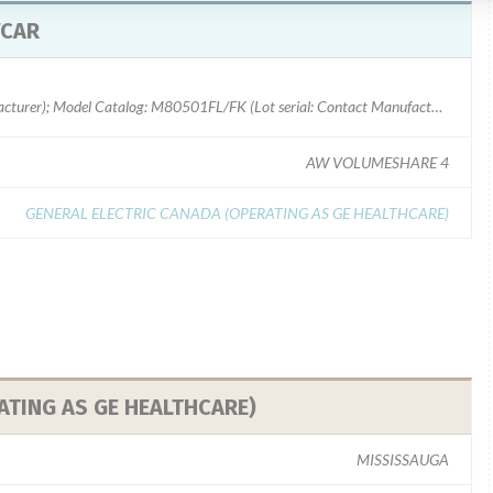
VCAR
Model Catalog: 5339892-X (Lot serial: Contact Manufacturer); Model Catalog: M80501FL/FK (Lot serial: Contact Manufacturer); Model Catalog: 5191348-2 (Lot serial: Contact Manufacturer); Model Catalog: 5341143-X (Lot serial: Contact Manufacturer)
AW VOLUMESHARE 4
GENERAL ELECTRIC CANADA (OPERATING AS GE HEALTHCARE)
ATING AS GE HEALTHCARE)
MISSISSAUGA