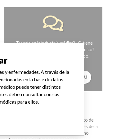
¿Trabaja en la industria médica? ¿O tiene
experiencia con algún dispositivo médico?
Nuestra reportería no ha terminado.
ar
Queremos oír de usted.
es y enfermedades. A través de la
¡CUÉNTANOS TU HISTORIA!
ncionadas en la base de datos
 médico puede tener distintos
ntes deben consultar con sus
médicas para ellos.
AVISO
Los dispositivos médicos ayudan con el
diagnóstico, la prevención y el tratamiento de
muchas lesiones y enfermedades. A través de la
International Medical Devices Database no