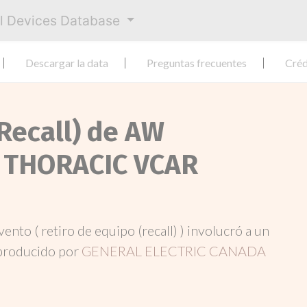
al Devices Database
Descargar la data
Preguntas frecuentes
Créd
(Recall) de AW
 THORACIC VCAR
evento ( retiro de equipo (recall) ) involucró a un
producido por
GENERAL ELECTRIC CANADA