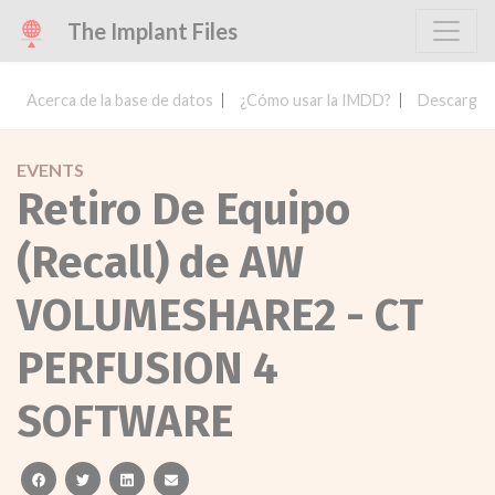
The Implant Files
Acerca de la base de datos
¿Cómo usar la IMDD?
Descargar 
EVENTS
Retiro De Equipo
(Recall) de AW
VOLUMESHARE2 - CT
PERFUSION 4
SOFTWARE
facebook
twitter
linkedin
email