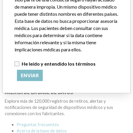
Manufacturer
de manera impropia. Un mismo dispositivo médico
puede tener distintos nombres en diferentes países.
Esta base de datos no busca proporcionar asesoría
GENERAL ELECTRIC CANADA (OPERATING
médica. Los pacientes deben consultar con sus
AS GE HEALTHCARE)
médicos para determinar si la data contiene
información relevante y si la misma tiene
Dirección del fabricante
MISSISSAUGA
implicaciones médicas para ellos.
Empresa matriz del fabricante (2017)
He leído y entendido los términos
General Electric Company
ENVIAR
Source
HC
ACERCA DE LA BASE DE DATOS
Explore más de 120,000 registros de retiros, alertas y
notificaciones de seguridad de dispositivos médicos y sus
conexiones con los fabricantes.
Preguntas frecuentes
Acerca de la base de datos