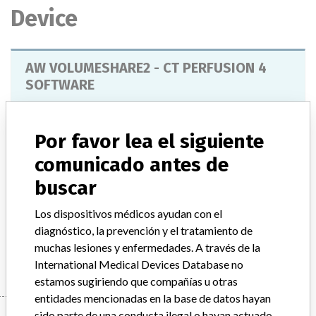
Device
AW VOLUMESHARE2 - CT PERFUSION 4
SOFTWARE
Modelo / Serial
Model Catalog: 5189929 (Lot serial: MANUFACTURER); Model Catalog: 5189929 (Lot serial: >10 NUMBERS); Model Catalog: 5189396 (Lot serial: CONTACT); Model Catalog: 5189929 (Lot serial: CONTACT); Model Catalog: 5189396 (Lot serial: >10 NUMBERS); Model Catalog: 5189396 (Lot serial: MANUFACTURER)
Por favor lea el siguiente
comunicado antes de
Descripción del producto
buscar
AW VOLUMESHARE2 - CT PERFUSION 4
Los dispositivos médicos ayudan con el
Manufacturer
diagnóstico, la prevención y el tratamiento de
GENERAL ELECTRIC CANADA (OPERATING AS GE
HEALTHCARE)
muchas lesiones y enfermedades. A través de la
International Medical Devices Database no
estamos sugiriendo que compañías u otras
entidades mencionadas en la base de datos hayan
sido parte de una conducta ilegal o hayan actuado