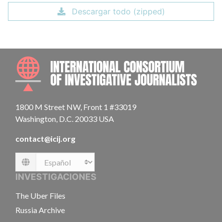
Descargar todo (zipped)
INTE
1800 M Street NW, Front 1 #33019
Washington, D.C. 20033 USA
contact@icij.org
Language
INVESTIGACIONES
The Uber Files
Russia Archive