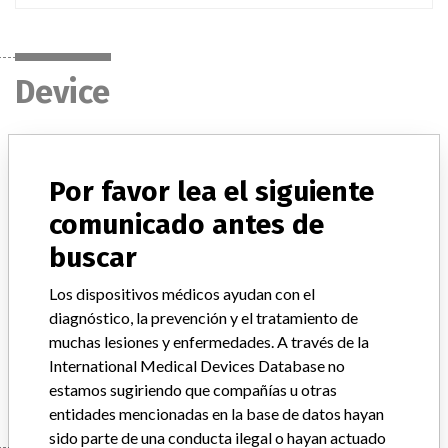
Device
BECKMAN COULTER AU5400
IMMUNOCHEM SYS- ALANINE
Por favor lea el siguiente
AMINOTRANSFERASE(ALT) ASSAY
comunicado antes de
buscar
Modelo / Serial
Model Catalog: OSR6107 (Lot serial: >10 CONTACT MANUFACTURER); Model Catalog: OSR6607 (Lot serial: >10 CONTACT MANUFACTURER)
Los dispositivos médicos ayudan con el
diagnóstico, la prevención y el tratamiento de
Descripción del producto
ALT OSR6x07
muchas lesiones y enfermedades. A través de la
International Medical Devices Database no
Manufacturer
BECKMAN COULTER CANADA L.P.
estamos sugiriendo que compañías u otras
entidades mencionadas en la base de datos hayan
sido parte de una conducta ilegal o hayan actuado