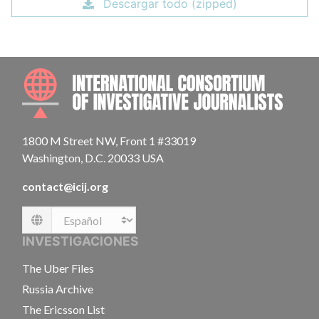
Descargar todo (zipped)
INTE
1800 M Street NW, Front 1 #33019
Washington, D.C. 20033 USA
contact@icij.org
Language
INVESTIGACIONES
The Uber Files
Russia Archive
The Ericsson List