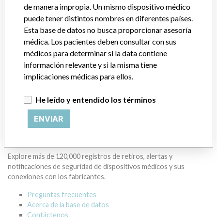
de manera impropia. Un mismo dispositivo médico
Manufacturer
puede tener distintos nombres en diferentes países.
Esta base de datos no busca proporcionar asesoría
médica. Los pacientes deben consultar con sus
BECKMAN COULTER CANADA L.P.
médicos para determinar si la data contiene
información relevante y si la misma tiene
Dirección del fabricante
MISSISSAUGA
implicaciones médicas para ellos.
Empresa matriz del fabricante (2017)
Danaher Corporation
He leído y entendido los términos
ENVIAR
Source
HC
ACERCA DE LA BASE DE DATOS
Explore más de 120,000 registros de retiros, alertas y
notificaciones de seguridad de dispositivos médicos y sus
conexiones con los fabricantes.
Preguntas frecuentes
Acerca de la base de datos
Contáctenos