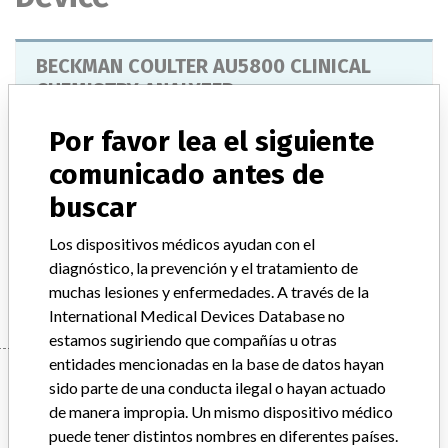
BECKMAN COULTER AU5800 CLINICAL
CHEMISTRY ANALYZER
Por favor lea el siguiente
Modelo / Serial
Model Catalog: AU5810 (Lot serial: ALL); Model Catalog: AU5830 (Lot serial: ALL); Model Catalog: AU5840 (Lot serial: ALL); Model Catalog: AU5820 (Lot serial: ALL)
comunicado antes de
buscar
Descripción del producto
AU5800 CLINICAL CHEMISTRY ANALYZER
Los dispositivos médicos ayudan con el
diagnóstico, la prevención y el tratamiento de
Manufacturer
BECKMAN COULTER CANADA L.P.
muchas lesiones y enfermedades. A través de la
International Medical Devices Database no
estamos sugiriendo que compañías u otras
entidades mencionadas en la base de datos hayan
Manufacturer
sido parte de una conducta ilegal o hayan actuado
de manera impropia. Un mismo dispositivo médico
puede tener distintos nombres en diferentes países.