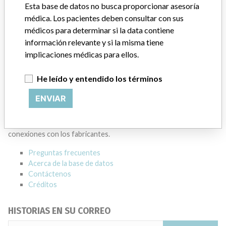
BECKMAN COULTER CANADA L.P.
Esta base de datos no busca proporcionar asesoría
médica. Los pacientes deben consultar con sus
Dirección del fabricante
MISSISSAUGA
médicos para determinar si la data contiene
información relevante y si la misma tiene
Empresa matriz del fabricante (2017)
Danaher Corporation
implicaciones médicas para ellos.
Source
HC
He leído y entendido los términos
ACERCA DE LA BASE DE DATOS
ENVIAR
Explore más de 120,000 registros de retiros, alertas y
notificaciones de seguridad de dispositivos médicos y sus
conexiones con los fabricantes.
Preguntas frecuentes
Acerca de la base de datos
Contáctenos
Créditos
HISTORIAS EN SU CORREO