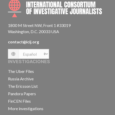
INTE
1800 M Street NW, Front 1 #33019
Washington, D.C. 20033 USA
contact@icij.org
Language
INVESTIGACIONES
The Uber Files
Russia Archive
The Ericsson List
Pandora Papers
FinCEN Files
More investigations