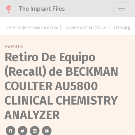
The Implant Files
Acerca de la base de datos
¿Cómo usar la IMDD?
Descargar 
EVENTS
Retiro De Equipo
(Recall) de BECKMAN
COULTER AU5800
CLINICAL CHEMISTRY
ANALYZER
facebook
twitter
linkedin
email