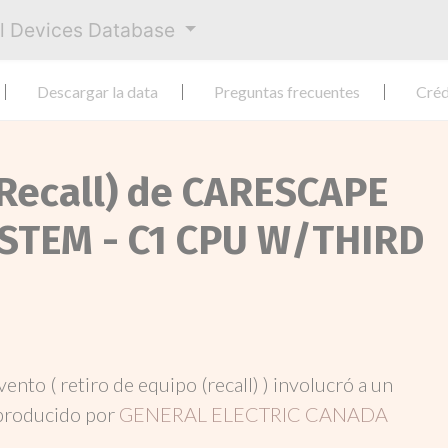
al Devices Database
Descargar la data
Preguntas frecuentes
Créd
(Recall) de CARESCAPE
STEM - C1 CPU W/THIRD
evento ( retiro de equipo (recall) ) involucró a un
producido por
GENERAL ELECTRIC CANADA