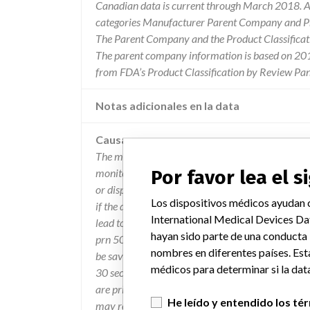
Canadian data is current through March 2018. Al
categories Manufacturer Parent Company and Pro
The Parent Company and the Product Classificat
The parent company information is based on 2017
from FDA’s Product Classification by Review Pan
Notas adicionales en la data
Causa
The monitor may enter into a constant boot loop c
monitoring and may lead to delayed treatment. 
Por favor lea el 
or display is insecurely connected or faulty and
Los dispositivos médicos ayudan c
if the display is continuously set on and off seve
International Medical Devices Da
lead to delayed treatment. there is a remote print
hayan sido parte de una conducta
prn 50 is currently printing when carescape monit
nombres en diferentes países. Est
be saved only after 12 seconds. the print job will b
médicos para determinar si la data
30 seconds. b) when the user starts the printing fr
are printed locally at the bedside if the network 
He leído y entendido los té
may reboot when the monitor is viewed from cic pr