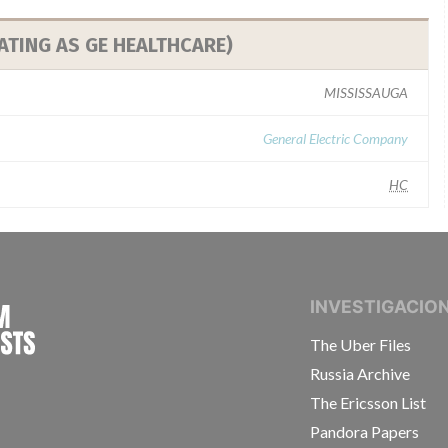
ATING AS GE HEALTHCARE)
MISSISSAUGA
General Electric Company
HC
INTERNATIONAL CONSORTIUM OF INVESTIGAT
INVESTIGACIO
The Uber Files
Russia Archive
The Ericsson List
Pandora Papers