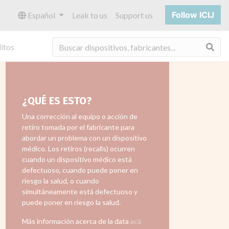
Follow ICIJ
Español
Leak to us
Support us
Bus
itos
¿QUÉ ES ESTO?
Una corrección al equipo o acción de
retiro tomada por el fabricante para
abordar un problema con un dispositivo
médico. Los retiros (recalls) ocurren
cuando un dispositivo médico está
defectuoso, cuando puede poner en
riesgo la salud, o cuando
simultáneamente está defectuoso y
puede poner en riesgo la salud.
Más información acerca de la data
acá