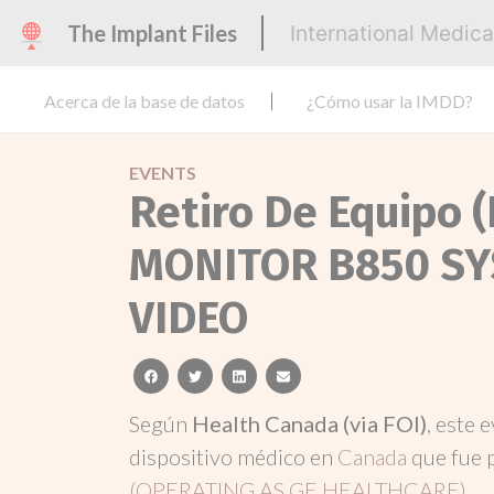
The Implant Files
International Medic
Acerca de la base de datos
¿Cómo usar la IMDD?
EVENTS
Retiro De Equipo 
MONITOR B850 SY
VIDEO
facebook
twitter
linkedin
email
Según
Health Canada (via FOI)
, este 
dispositivo médico en
Canada
que fue 
(OPERATING AS GE HEALTHCARE)
.