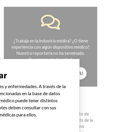
¿Trabaja en la industria médica? ¿O tiene
experiencia con algún dispositivo médico?
Nuestra reportería no ha terminado.
Queremos oír de usted.
¡CUÉNTANOS TU HISTORIA!
ar
es y enfermedades. A través de la
ncionadas en la base de datos
AVISO
 médico puede tener distintos
ntes deben consultar con sus
Los dispositivos médicos ayudan con el
diagnóstico, la prevención y el tratamiento de
médicas para ellos.
muchas lesiones y enfermedades. A través de la
International Medical Devices Database no