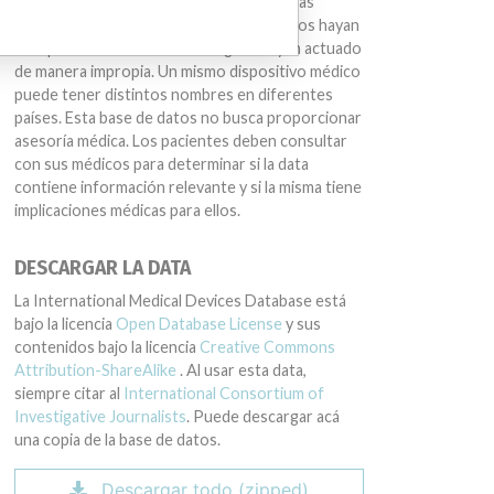
estamos sugiriendo que compañías u otras
entidades mencionadas en la base de datos hayan
sido parte de una conducta ilegal o hayan actuado
de manera impropia. Un mismo dispositivo médico
puede tener distintos nombres en diferentes
países. Esta base de datos no busca proporcionar
asesoría médica. Los pacientes deben consultar
con sus médicos para determinar si la data
contiene información relevante y si la misma tiene
implicaciones médicas para ellos.
DESCARGAR LA DATA
La International Medical Devices Database está
bajo la licencia
Open Database License
y sus
contenidos bajo la licencia
Creative Commons
Attribution-ShareAlike
. Al usar esta data,
siempre citar al
International Consortium of
Investigative Journalists
. Puede descargar acá
una copia de la base de datos.
Descargar todo (zipped)