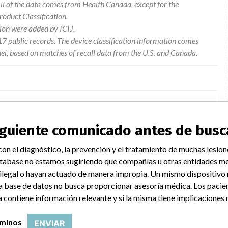
l of the data comes from Health Canada, except for the
duct Classification.
ion were added by ICIJ.
 public records. The device classification information comes
el, based on matches of recall data from the U.S. and Canada.
ausing it to reboot continuously and will cause loss of overall
when the usb cable connected to the carescape monitor b850 cpu
siguiente comunicado antes de busc
 is able to move the monitor may reboot. reboot may also happen
on el diagnóstico, la prevención y el tratamiento de muchas lesion
ral times. the reboot will cause loss of overall monitoring and may
tabase no estamos sugiriendo que compañías u otras entidades me
ing issue with currently printing prn 50 recorder. if the recorder
 ilegal o hayan actuado de manera impropia. Un mismo dispositivo
or b850 sends printing request to that prn 50 the printing will
a base de datos no busca proporcionar asesoría médica. Los pacie
e printed after the printer is ready if the waiting time is less than
 contiene información relevante y si la misma tiene implicaciones 
om cic pro to the prn 50 located at the cic pro the printing jobs
prn 50 is busy. the monitor reboots due to an x server freeze and
rminos
ENVIAR
o or when the printing is initiated from cic pro.