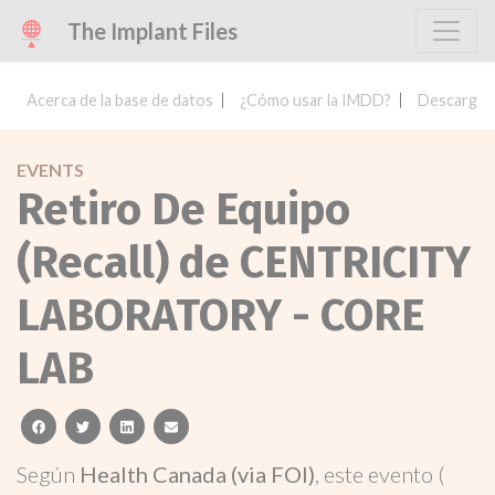
The Implant Files
Acerca de la base de datos
¿Cómo usar la IMDD?
Descargar 
EVENTS
Retiro De Equipo
(Recall) de CENTRICITY
LABORATORY - CORE
LAB
facebook
twitter
linkedin
email
Según
Health Canada (via FOI)
, este evento (