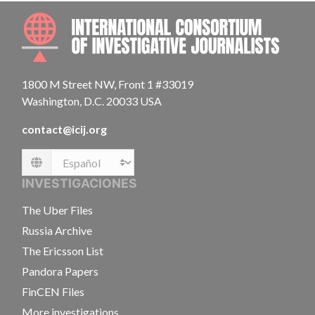
INTE
1800 M Street NW, Front 1 #33019
Washington, D.C. 20033 USA
contact@icij.org
Language
INVESTIGACIONES
The Uber Files
Russia Archive
The Ericsson List
Pandora Papers
FinCEN Files
More investigations