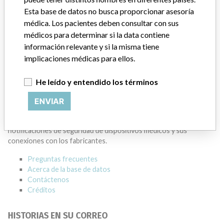
AS GE HEALTHCARE)
Esta base de datos no busca proporcionar asesoría
médica. Los pacientes deben consultar con sus
Dirección del fabricante
MISSISSAUGA
médicos para determinar si la data contiene
información relevante y si la misma tiene
Empresa matriz del fabricante (2017)
implicaciones médicas para ellos.
General Electric Company
He leído y entendido los términos
Source
HC
ENVIAR
ACERCA DE LA BASE DE DATOS
Explore más de 120,000 registros de retiros, alertas y
notificaciones de seguridad de dispositivos médicos y sus
conexiones con los fabricantes.
Preguntas frecuentes
Acerca de la base de datos
Contáctenos
Créditos
HISTORIAS EN SU CORREO