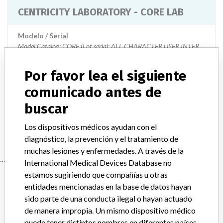
CENTRICITY LABORATORY - CORE LAB
Modelo / Serial
Model Catalog: CORE (Lot serial: ALL CHARACTER USER INTERFACE); Model Catalog: CORE (Lot serial: (CUI) VERSIONS/RELEASES)
Descripción del producto
Por favor lea el siguiente
CENTRICITY LABORATORY - CORE LAB
comunicado antes de
buscar
Manufacturer
GENERAL ELECTRIC CANADA (OPERATING AS GE
HEALTHCARE)
Los dispositivos médicos ayudan con el
diagnóstico, la prevención y el tratamiento de
muchas lesiones y enfermedades. A través de la
International Medical Devices Database no
Manufacturer
estamos sugiriendo que compañías u otras
entidades mencionadas en la base de datos hayan
sido parte de una conducta ilegal o hayan actuado
de manera impropia. Un mismo dispositivo médico
GENERAL ELECTRIC CANADA (OPERATING
puede tener distintos nombres en diferentes países.