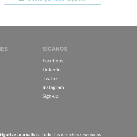
IVE JOURNALISTS
NES
SÍGANOS
Facebook
LinkedIn
Twitter
Instagram
Sign-up
s
igative Journalists.
Todos los derechos reservados