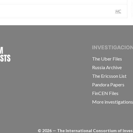
HC
INTERNATIONAL CONSORTIUM OF INVESTIGAT
INVESTIGACIO
The Uber Files
Russia Archive
The Ericsson List
Pandora Papers
FinCEN Files
More investigation
©
2026
— The International Consortium of Invest