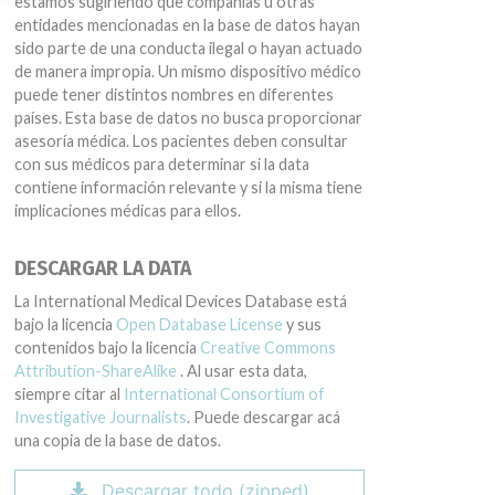
estamos sugiriendo que compañías u otras
entidades mencionadas en la base de datos hayan
sido parte de una conducta ilegal o hayan actuado
de manera impropia. Un mismo dispositivo médico
puede tener distintos nombres en diferentes
países. Esta base de datos no busca proporcionar
asesoría médica. Los pacientes deben consultar
con sus médicos para determinar si la data
contiene información relevante y si la misma tiene
implicaciones médicas para ellos.
DESCARGAR LA DATA
La International Medical Devices Database está
bajo la licencia
Open Database License
y sus
contenidos bajo la licencia
Creative Commons
Attribution-ShareAlike
. Al usar esta data,
siempre citar al
International Consortium of
Investigative Journalists
. Puede descargar acá
una copia de la base de datos.
Descargar todo (zipped)