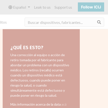
Follow ICIJ
Español
Leak to us
Support us
Bus
itos
¿QUÉ ES ESTO?
Una corrección al equipo o acción de
retiro tomada por el fabricante para
abordar un problema con un dispositivo
médico. Los retiros (recalls) ocurren
cuando un dispositivo médico está
defectuoso, cuando puede poner en
riesgo la salud, o cuando
simultáneamente está defectuoso y
puede poner en riesgo la salud.
Más información acerca de la data
acá