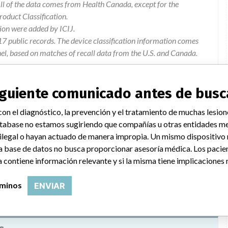
l of the data comes from Health Canada, except for the
duct Classification.
ion were added by ICIJ.
 public records. The device classification information comes
el, based on matches of recall data from the U.S. and Canada.
siguiente comunicado antes de busc
on el diagnóstico, la prevención y el tratamiento de muchas lesion
cation of a chronological label used in the hanging protocols -
tabase no estamos sugiriendo que compañías u otras entidades me
or review or interpretation from centricity pacs web diagnostic
 ilegal o hayan actuado de manera impropia. Un mismo dispositivo
a base de datos no busca proporcionar asesoría médica. Los pacie
 contiene información relevante y si la misma tiene implicaciones 
rminos
ENVIAR