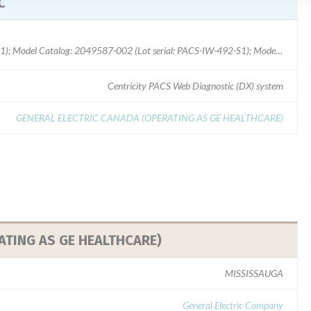
C
Model Catalog: 2053857-X (Lot serial: 514376LINISU1); Model Catalog: 2049587-002 (Lot serial: PACS-IW-492-S1); Model Catalog: 2049587-002 (Lot serial: 19672PACSIWAPP)
Centricity PACS Web Diagnostic (DX) system
GENERAL ELECTRIC CANADA (OPERATING AS GE HEALTHCARE)
ATING AS GE HEALTHCARE)
MISSISSAUGA
General Electric Company