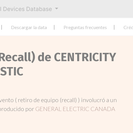
al Devices Database
Descargar la data
Preguntas frecuentes
Créd
(Recall) de CENTRICITY
STIC
evento ( retiro de equipo (recall) ) involucró a un
producido por
GENERAL ELECTRIC CANADA