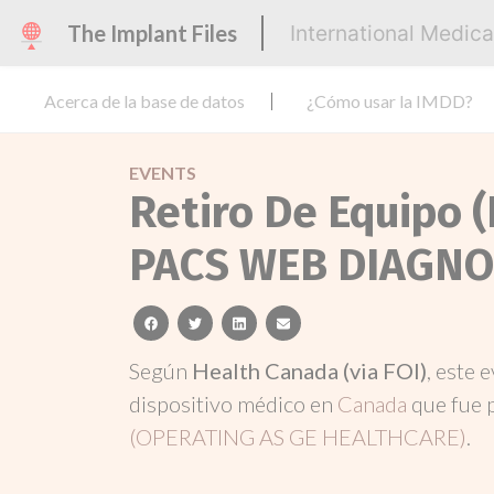
The Implant Files
International Medic
Acerca de la base de datos
¿Cómo usar la IMDD?
EVENTS
Retiro De Equipo 
PACS WEB DIAGNO
facebook
twitter
linkedin
email
Según
Health Canada (via FOI)
, este 
dispositivo médico en
Canada
que fue 
(OPERATING AS GE HEALTHCARE)
.