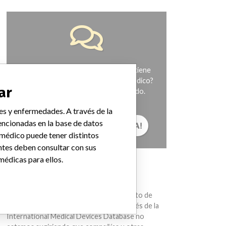
¿Trabaja en la industria médica? ¿O tiene
experiencia con algún dispositivo médico?
ar
Nuestra reportería no ha terminado.
Queremos oír de usted.
es y enfermedades. A través de la
ncionadas en la base de datos
¡CUÉNTANOS TU HISTORIA!
 médico puede tener distintos
ntes deben consultar con sus
médicas para ellos.
AVISO
Los dispositivos médicos ayudan con el
diagnóstico, la prevención y el tratamiento de
muchas lesiones y enfermedades. A través de la
International Medical Devices Database no