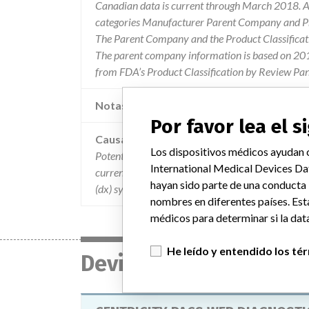
Canadian data is current through March 2018. Al
categories Manufacturer Parent Company and Pro
The Parent Company and the Product Classificat
The parent company information is based on 2017
from FDA’s Product Classification by Review Pan
Notas adicionales en la data
Por favor lea el 
Causa
Los dispositivos médicos ayudan c
Potential issue due to the possible improper appli
International Medical Devices Da
current prior or baseline labels which are used f
hayan sido parte de una conducta
(dx) system.
nombres en diferentes países. Est
médicos para determinar si la data
He leído y entendido los té
Device