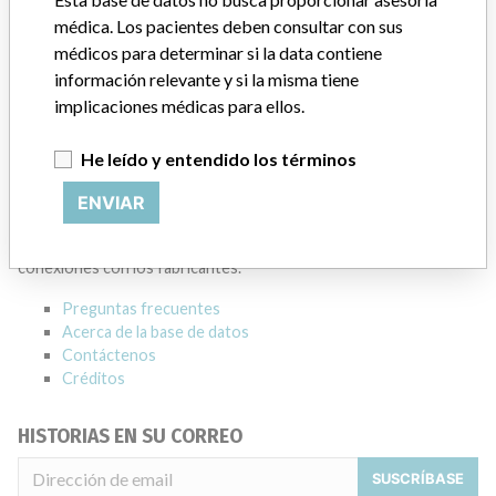
Dirección del fabricante
MISSISSAUGA
médica. Los pacientes deben consultar con sus
médicos para determinar si la data contiene
Empresa matriz del fabricante (2017)
información relevante y si la misma tiene
General Electric Company
implicaciones médicas para ellos.
Source
HC
He leído y entendido los términos
ACERCA DE LA BASE DE DATOS
ENVIAR
Explore más de 120,000 registros de retiros, alertas y
notificaciones de seguridad de dispositivos médicos y sus
conexiones con los fabricantes.
Preguntas frecuentes
Acerca de la base de datos
Contáctenos
Créditos
HISTORIAS EN SU CORREO
SUSCRÍBASE