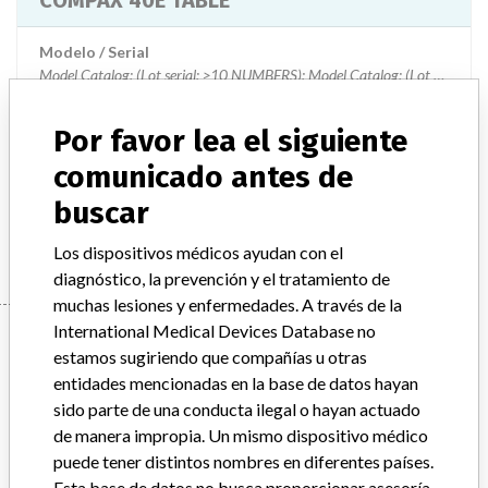
COMPAX 40E TABLE
Modelo / Serial
Model Catalog: (Lot serial: >10 NUMBERS); Model Catalog: (Lot serial: MANUFACTURER); Model Catalog: (Lot serial: CONTACT)
Descripción del producto
COMPAX 40E TABLE
Por favor lea el siguiente
comunicado antes de
Manufacturer
GENERAL ELECTRIC CANADA (OPERATING AS GE
buscar
HEALTHCARE)
Los dispositivos médicos ayudan con el
diagnóstico, la prevención y el tratamiento de
muchas lesiones y enfermedades. A través de la
International Medical Devices Database no
Manufacturer
estamos sugiriendo que compañías u otras
entidades mencionadas en la base de datos hayan
sido parte de una conducta ilegal o hayan actuado
GENERAL ELECTRIC CANADA (OPERATING
de manera impropia. Un mismo dispositivo médico
AS GE HEALTHCARE)
puede tener distintos nombres en diferentes países.
Esta base de datos no busca proporcionar asesoría