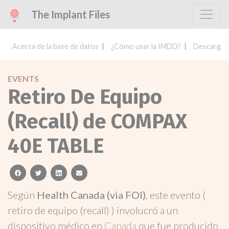
The Implant Files
Acerca de la base de datos
¿Cómo usar la IMDD?
Descargar 
EVENTS
Retiro De Equipo
(Recall) de COMPAX
40E TABLE
facebook
twitter
linkedin
email
Según
Health Canada (via FOI)
, este evento (
retiro de equipo (recall) ) involucró a un
dispositivo médico en
Canada
que fue producido