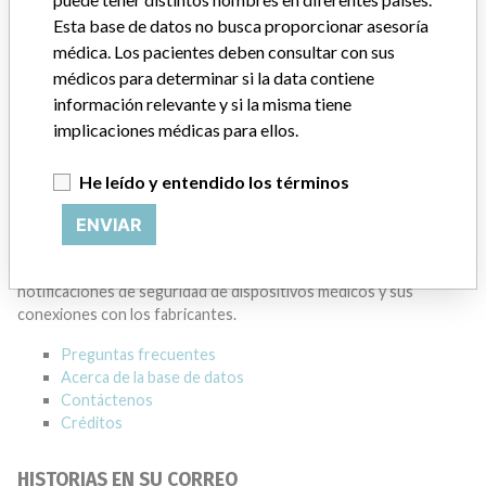
Esta base de datos no busca proporcionar asesoría
BECKMAN COULTER CANADA L.P.
médica. Los pacientes deben consultar con sus
médicos para determinar si la data contiene
Dirección del fabricante
MISSISSAUGA
información relevante y si la misma tiene
implicaciones médicas para ellos.
Empresa matriz del fabricante (2017)
Danaher Corporation
He leído y entendido los términos
Source
HC
ENVIAR
ACERCA DE LA BASE DE DATOS
Explore más de 120,000 registros de retiros, alertas y
notificaciones de seguridad de dispositivos médicos y sus
conexiones con los fabricantes.
Preguntas frecuentes
Acerca de la base de datos
Contáctenos
Créditos
HISTORIAS EN SU CORREO