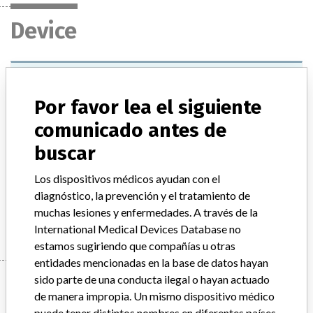
Device
COULTER ACT TAINER REAGENT KIT
Por favor lea el siguiente
Modelo / Serial
comunicado antes de
Model Catalog: 8547135 (Lot serial: 113074K - 113088K); Model Catalog: 8547111 (Lot serial: 113074K - 113088K); Model Catalog: 8547110 (Lot serial: 112077K - 112096K); Model Catalog: 8547134 (Lot serial: 112077K - 112096K)
buscar
Descripción del producto
Los dispositivos médicos ayudan con el
COULTER ACT TAINER REAGENT KIT
diagnóstico, la prevención y el tratamiento de
Manufacturer
BECKMAN COULTER CANADA L.P.
muchas lesiones y enfermedades. A través de la
International Medical Devices Database no
estamos sugiriendo que compañías u otras
entidades mencionadas en la base de datos hayan
Manufacturer
sido parte de una conducta ilegal o hayan actuado
de manera impropia. Un mismo dispositivo médico
puede tener distintos nombres en diferentes países.