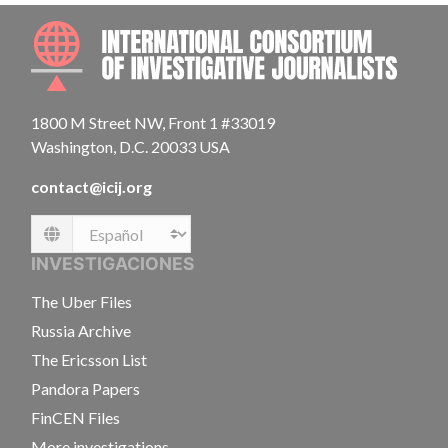
INTE
1800 M Street NW, Front 1 #33019
Washington, D.C. 20033 USA
contact@icij.org
Language
INVESTIGACIONES
The Uber Files
Russia Archive
The Ericsson List
Pandora Papers
FinCEN Files
More investigations