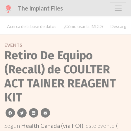
The Implant Files
Acerca de la base de datos
¿Cómo usar la IMDD?
Descargar 
EVENTS
Retiro De Equipo
(Recall) de COULTER
ACT TAINER REAGENT
KIT
facebook
twitter
linkedin
email
Según
Health Canada (via FOI)
, este evento (