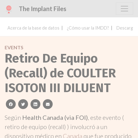
The Implant Files
Acerca de la base de datos
¿Cómo usar la IMDD?
Descargar 
EVENTS
Retiro De Equipo
(Recall) de COULTER
ISOTON III DILUENT
facebook
twitter
linkedin
email
Según
Health Canada (via FOI)
, este evento (
retiro de equipo (recall) ) involucró a un
dispositivo médico en
Canada
que fue producido