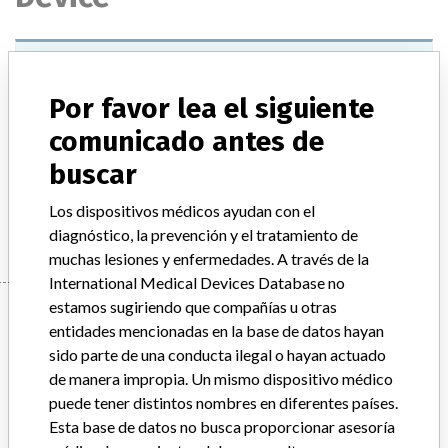
COULTER ISOTON III DILUENT
Por favor lea el siguiente
Modelo / Serial
Model Catalog: 8546733 (Lot serial: 50752F)
comunicado antes de
Descripción del producto
COULTER ISOTON III DILUENT
buscar
Los dispositivos médicos ayudan con el
Manufacturer
BECKMAN COULTER CANADA L.P.
diagnóstico, la prevención y el tratamiento de
muchas lesiones y enfermedades. A través de la
International Medical Devices Database no
estamos sugiriendo que compañías u otras
Manufacturer
entidades mencionadas en la base de datos hayan
sido parte de una conducta ilegal o hayan actuado
de manera impropia. Un mismo dispositivo médico
BECKMAN COULTER CANADA L.P.
puede tener distintos nombres en diferentes países.
Esta base de datos no busca proporcionar asesoría
Dirección del fabricante
MISSISSAUGA