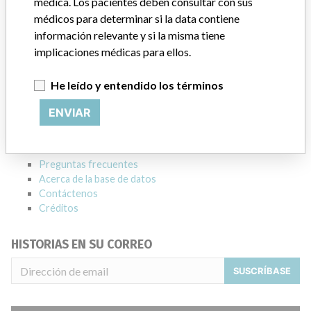
médica. Los pacientes deben consultar con sus
médicos para determinar si la data contiene
Empresa matriz del fabricante (2017)
Danaher Corporation
información relevante y si la misma tiene
implicaciones médicas para ellos.
Source
HC
He leído y entendido los términos
ACERCA DE LA BASE DE DATOS
Explore más de 120,000 registros de retiros, alertas y
ENVIAR
notificaciones de seguridad de dispositivos médicos y sus
conexiones con los fabricantes.
Preguntas frecuentes
Acerca de la base de datos
Contáctenos
Créditos
HISTORIAS EN SU CORREO
SUSCRÍBASE