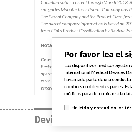
Canadian data is current through March 2018. Al
categories Manufacturer Parent Company and Pro
The Parent Company and the Product Classificat
The parent company information is based on 2017
from FDA’s Product Classification by Review Pan
Notas adicionales en la data
Por favor lea el 
Causa
Los dispositivos médicos ayudan c
Beckman coulter has determined that dead volume 
International Medical Devices Da
operator's guide and coulter prepplus 2 instructi
hayan sido parte de una conducta
error messaging from the system. an error messa
nombres en diferentes países. Est
general reagent rack which is inconsistent with th
médicos para determinar si la data
He leído y entendido los té
Device