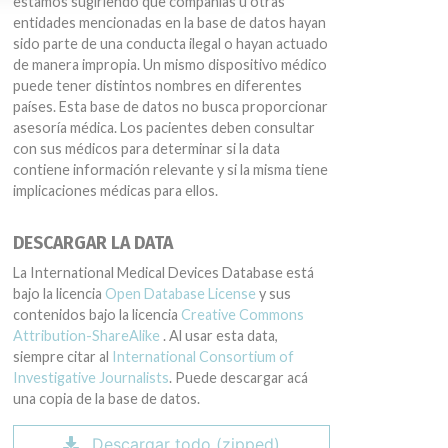
estamos sugiriendo que compañías u otras
entidades mencionadas en la base de datos hayan
sido parte de una conducta ilegal o hayan actuado
de manera impropia. Un mismo dispositivo médico
puede tener distintos nombres en diferentes
países. Esta base de datos no busca proporcionar
asesoría médica. Los pacientes deben consultar
con sus médicos para determinar si la data
contiene información relevante y si la misma tiene
implicaciones médicas para ellos.
DESCARGAR LA DATA
La International Medical Devices Database está
bajo la licencia
Open Database License
y sus
contenidos bajo la licencia
Creative Commons
Attribution-ShareAlike
. Al usar esta data,
siempre citar al
International Consortium of
Investigative Journalists
. Puede descargar acá
una copia de la base de datos.
Descargar todo (zipped)