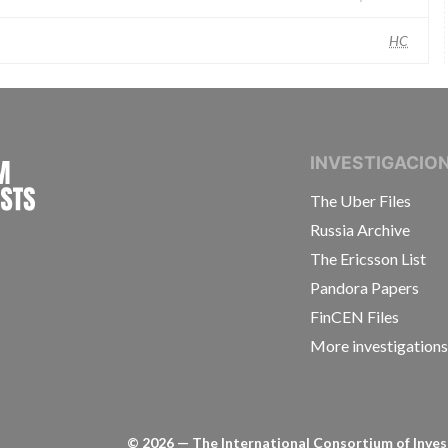
HC
INTERNATIONAL CONSORTIUM OF INVESTIGAT
INVESTIGACIO
The Uber Files
Russia Archive
The Ericsson List
Pandora Papers
FinCEN Files
More investigation
©
2026
— The International Consortium of Invest