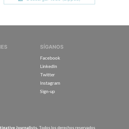
IVE JOURNALISTS
NES
SÍGANOS
Facebook
LinkedIn
Twitter
Instagram
Sign-up
s
igative Journalists.
Todos los derechos reservados