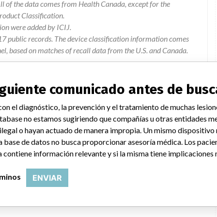
l of the data comes from Health Canada, except for the
duct Classification.
ion were added by ICIJ.
 public records. The device classification information comes
el, based on matches of recall data from the U.S. and Canada.
siguiente comunicado antes de busc
on el diagnóstico, la prevención y el tratamiento de muchas lesion
claims for the general reagent rack in the coulter prepplus
tabase no estamos sugiriendo que compañías u otras entidades me
ons for use must be updated to reflect the general reagent rack
 ilegal o hayan actuado de manera impropia. Un mismo dispositivo
ge indicating low volume may occur with reagents placed in the
a base de datos no busca proporcionar asesoría médica. Los pacie
e dead volume identified in labeling.
 contiene información relevante y si la misma tiene implicaciones 
rminos
ENVIAR