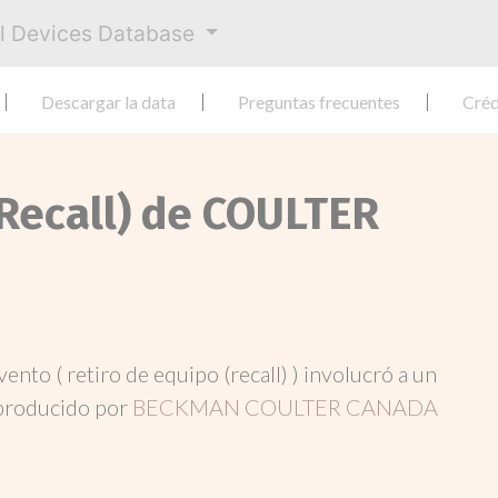
al Devices Database
Descargar la data
Preguntas frecuentes
Créd
(Recall) de COULTER
evento ( retiro de equipo (recall) ) involucró a un
producido por
BECKMAN COULTER CANADA