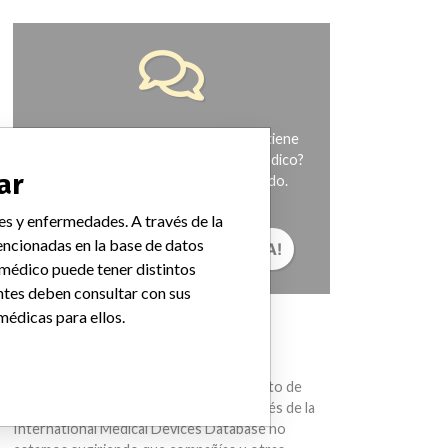
¿Trabaja en la industria médica? ¿O tiene
experiencia con algún dispositivo médico?
ar
Nuestra reportería no ha terminado.
Queremos oír de usted.
es y enfermedades. A través de la
ncionadas en la base de datos
¡CUÉNTANOS TU HISTORIA!
 médico puede tener distintos
ntes deben consultar con sus
médicas para ellos.
AVISO
Los dispositivos médicos ayudan con el
diagnóstico, la prevención y el tratamiento de
muchas lesiones y enfermedades. A través de la
International Medical Devices Database no