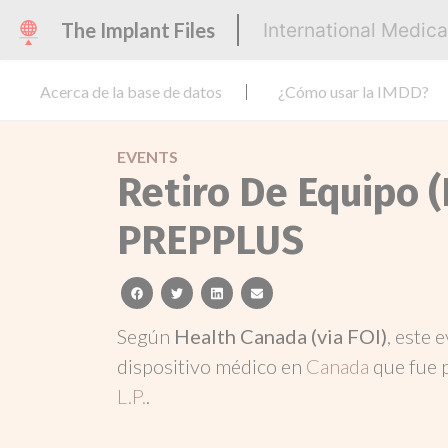
The Implant Files
International Medic
Acerca de la base de datos
¿Cómo usar la IMDD?
EVENTS
Retiro De Equipo 
PREPPLUS
facebook
twitter
linkedin
email
Según
Health Canada (via FOI)
, este 
dispositivo médico en
Canada
que fue 
L.P.
.