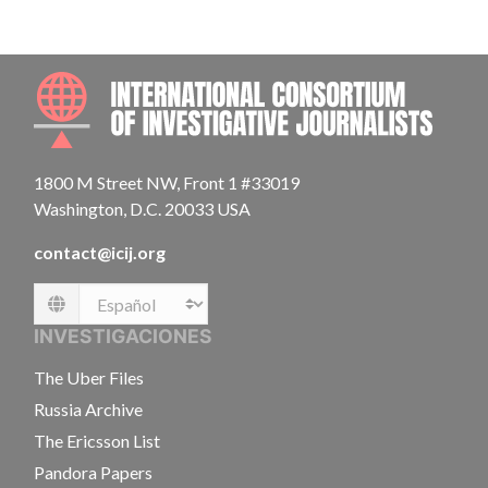
INTE
1800 M Street NW, Front 1 #33019
Washington, D.C. 20033 USA
contact@icij.org
Language
INVESTIGACIONES
The Uber Files
Russia Archive
The Ericsson List
Pandora Papers