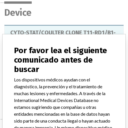
Device
CYTO-STAT/COULTER CLONE T11-RD1/B1-
FITC MONOCLONAL ANTIBODY
Por favor lea el siguiente
Modelo / Serial
comunicado antes de
Model Catalog: 6603928 (Lot serial: 7252006R); Model Catalog: 6603928 (Lot serial: 7252006F); Model Catalog: 6603928 (Lot serial: 7252005R); Model Catalog: 6603928 (Lot serial: 7252005F); Model Catalog: 6603801 (Lot serial: 7221006F); Model Catalog: 6603801 (Lot serial: 7221007F); Model Catalog: 6603801 (Lot serial: 7221004F); Model Catalog: 6603801 (Lot serial: 7221005F); Model Catalog: 6603849 (Lot serial: 7295004F); Model Catalog: 6603849 (Lot serial: 7295006F); Model Catalog: 6603849 (Lot serial: 7295005F)
buscar
Descripción del producto
Los dispositivos médicos ayudan con el
CYTO-STAT/CLOUTER CLONE T11-RD1/B1-FITC
MONOCLONAL ANTIBODY
diagnóstico, la prevención y el tratamiento de
muchas lesiones y enfermedades. A través de la
Manufacturer
BECKMAN COULTER CANADA L.P.
International Medical Devices Database no
estamos sugiriendo que compañías u otras
entidades mencionadas en la base de datos hayan
sido parte de una conducta ilegal o hayan actuado
de manera impropia. Un mismo dispositivo médico