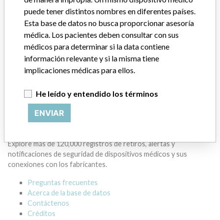
Manufacturer
puede tener distintos nombres en diferentes países.
Esta base de datos no busca proporcionar asesoría
médica. Los pacientes deben consultar con sus
BECKMAN COULTER CANADA L.P.
médicos para determinar si la data contiene
información relevante y si la misma tiene
Dirección del fabricante
MISSISSAUGA
implicaciones médicas para ellos.
Empresa matriz del fabricante (2017)
Danaher Corporation
He leído y entendido los términos
Source
HC
ENVIAR
ACERCA DE LA BASE DE DATOS
Explore más de 120,000 registros de retiros, alertas y
notificaciones de seguridad de dispositivos médicos y sus
conexiones con los fabricantes.
Preguntas frecuentes
Acerca de la base de datos
Contáctenos
Créditos