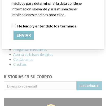
Empresa matriz del fabricante (2017)
Danaher Corporation
médicos para determinar si la data contiene
información relevante y si la misma tiene
Source
HC
implicaciones médicas para ellos.
ACERCA DE LA BASE DE DATOS
He leído y entendido los términos
Explore más de 120,000 registros de retiros, alertas y
ENVIAR
notificaciones de seguridad de dispositivos médicos y sus
conexiones con los fabricantes.
Preguntas frecuentes
Acerca de la base de datos
Contáctenos
Créditos
HISTORIAS EN SU CORREO
SUSCRÍBASE