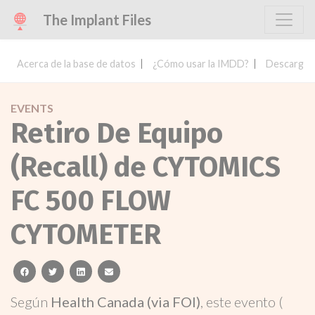
The Implant Files
Acerca de la base de datos
¿Cómo usar la IMDD?
Descargar 
EVENTS
Retiro De Equipo
(Recall) de CYTOMICS
FC 500 FLOW
CYTOMETER
facebook
twitter
linkedin
email
Según
Health Canada (via FOI)
, este evento (