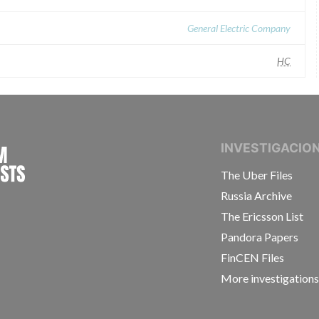
General Electric Company
HC
INTERNATIONAL CONSORTIUM OF INVESTIGAT
INVESTIGACIO
The Uber Files
Russia Archive
The Ericsson List
Pandora Papers
FinCEN Files
More investigation