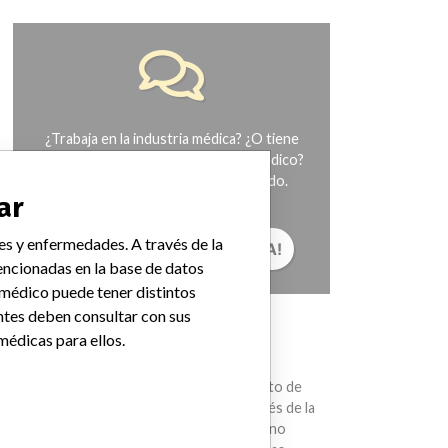
¿Trabaja en la industria médica? ¿O tiene
experiencia con algún dispositivo médico?
Nuestra reportería no ha terminado.
ar
Queremos oír de usted.
es y enfermedades. A través de la
¡CUÉNTANOS TU HISTORIA!
ncionadas en la base de datos
 médico puede tener distintos
ntes deben consultar con sus
AVISO
médicas para ellos.
Los dispositivos médicos ayudan con el
diagnóstico, la prevención y el tratamiento de
muchas lesiones y enfermedades. A través de la
International Medical Devices Database no