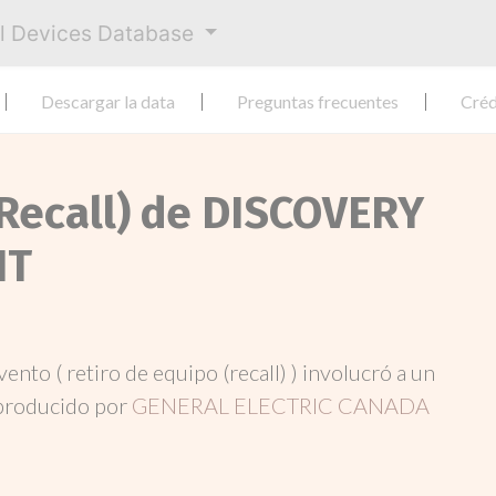
al Devices Database
Descargar la data
Preguntas frecuentes
Créd
(Recall) de DISCOVERY
IT
evento ( retiro de equipo (recall) ) involucró a un
producido por
GENERAL ELECTRIC CANADA