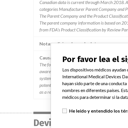
Canadian data is current through March 2018. Al
categories Manufacturer Parent Company and Pro
The Parent Company and the Product Classificat
The parent company information is based on 2017
from FDA’s Product Classification by Review Pan
Notas adicionales en la data
Por favor lea el 
Causa
The following issue is being addressed by ge heal
Los dispositivos médicos ayudan c
aware of a potential safety issue related to a non
International Medical Devices Da
systems may experience multiple x-ray abort error
hayan sido parte de una conducta
potentially happen before or during a fluoroscopi
nombres en diferentes países. Est
as a result of this issue.
médicos para determinar si la data
He leído y entendido los té
Device