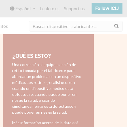
Follow ICIJ
Español
Leak to us
Support us
Bus
itos
¿QUÉ ES ESTO?
Una corrección al equipo o acción de
retiro tomada por el fabricante para
abordar un problema con un dispositivo
médico. Los retiros (recalls) ocurren
cuando un dispositivo médico está
defectuoso, cuando puede poner en
riesgo la salud, o cuando
simultáneamente está defectuoso y
puede poner en riesgo la salud.
Más información acerca de la data
acá