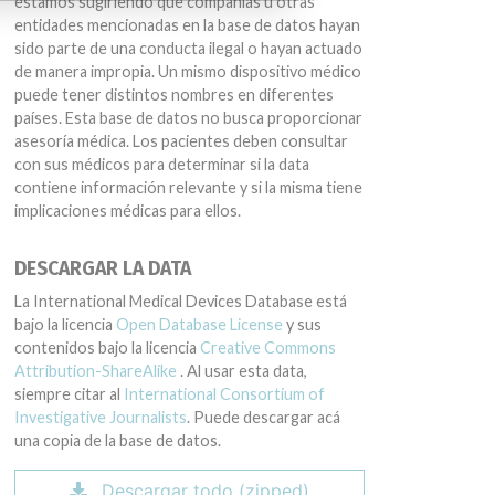
estamos sugiriendo que compañías u otras
entidades mencionadas en la base de datos hayan
sido parte de una conducta ilegal o hayan actuado
de manera impropia. Un mismo dispositivo médico
puede tener distintos nombres en diferentes
países. Esta base de datos no busca proporcionar
asesoría médica. Los pacientes deben consultar
con sus médicos para determinar si la data
contiene información relevante y si la misma tiene
implicaciones médicas para ellos.
DESCARGAR LA DATA
La International Medical Devices Database está
bajo la licencia
Open Database License
y sus
contenidos bajo la licencia
Creative Commons
Attribution-ShareAlike
. Al usar esta data,
siempre citar al
International Consortium of
Investigative Journalists
. Puede descargar acá
una copia de la base de datos.
Descargar todo (zipped)