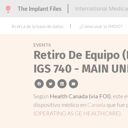
The Implant Files
International Medic
Acerca de la base de datos
¿Cómo usar la IMDD?
EVENTS
Retiro De Equipo 
IGS 740 - MAIN UN
facebook
twitter
linkedin
email
Según
Health Canada (via FOI)
, este 
dispositivo médico en
Canada
que fue 
(OPERATING AS GE HEALTHCARE)
.