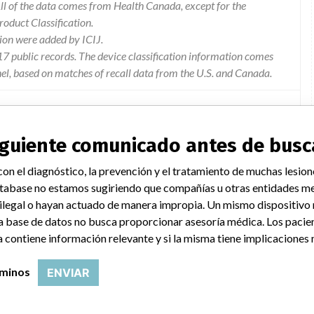
l of the data comes from Health Canada, except for the
duct Classification.
ion were added by ICIJ.
 public records. The device classification information comes
el, based on matches of recall data from the U.S. and Canada.
siguiente comunicado antes de busc
thcare file no. fmi 12246: ge healthcare has recently become
on el diagnóstico, la prevención y el tratamiento de muchas lesion
-recoverable loss of image acquisition. the affected discovery
tabase no estamos sugiriendo que compañías u otras entidades me
s during a real-time interventional procedure. this issue could
 ilegal o hayan actuado de manera impropia. Un mismo dispositivo
c interventional procedure. there have been no injuries reported
a base de datos no busca proporcionar asesoría médica. Los pacie
 contiene información relevante y si la misma tiene implicaciones 
rminos
ENVIAR