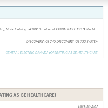
Model Catalog: 5418813 (Lot serial: 0000HXED001318); Model Catalog: 5418813 (Lot serial: 0000HXED001317); Model Catalog: 5418813 (Lot serial: 0000HXED001320); Model Catalog: 5418812 (Lot serial: 0000HXE9001292)
DISCOVERY IGS 740;DISCOVERY IGS 730 SYSTEM
GENERAL ELECTRIC CANADA (OPERATING AS GE HEALTHCARE)
ATING AS GE HEALTHCARE)
MISSISSAUGA