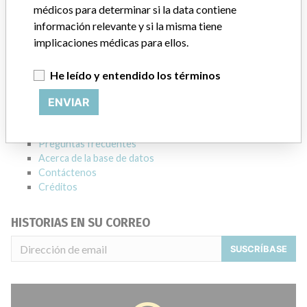
Empresa matriz del fabricante (2017)
Danaher Corporation
médicos para determinar si la data contiene
información relevante y si la misma tiene
Source
HC
implicaciones médicas para ellos.
ACERCA DE LA BASE DE DATOS
He leído y entendido los términos
Explore más de 120,000 registros de retiros, alertas y
ENVIAR
notificaciones de seguridad de dispositivos médicos y sus
conexiones con los fabricantes.
Preguntas frecuentes
Acerca de la base de datos
Contáctenos
Créditos
HISTORIAS EN SU CORREO
SUSCRÍBASE