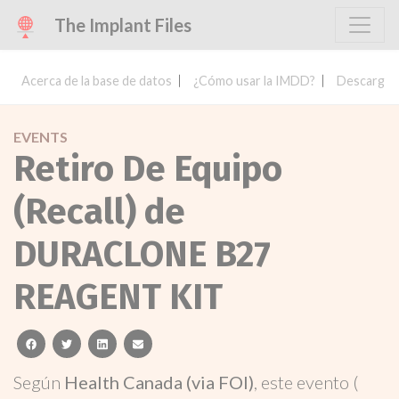
The Implant Files
Acerca de la base de datos
¿Cómo usar la IMDD?
Descargar 
EVENTS
Retiro De Equipo
(Recall) de
DURACLONE B27
REAGENT KIT
facebook
twitter
linkedin
email
Según
Health Canada (via FOI)
, este evento (