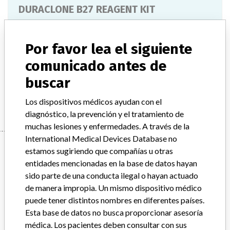
DURACLONE B27 REAGENT KIT
Modelo / Serial
Model Catalog: B36862 (Lot serial: >10 NUMBERS CONTACT MFG)
Por favor lea el siguiente
comunicado antes de
Descripción del producto
DURACLONE B27 REAGENT KIT
buscar
Manufacturer
BECKMAN COULTER CANADA L.P.
Los dispositivos médicos ayudan con el
diagnóstico, la prevención y el tratamiento de
muchas lesiones y enfermedades. A través de la
International Medical Devices Database no
Manufacturer
estamos sugiriendo que compañías u otras
entidades mencionadas en la base de datos hayan
sido parte de una conducta ilegal o hayan actuado
BECKMAN COULTER CANADA L.P.
de manera impropia. Un mismo dispositivo médico
puede tener distintos nombres en diferentes países.
Dirección del fabricante
MISSISSAUGA
Esta base de datos no busca proporcionar asesoría
médica. Los pacientes deben consultar con sus