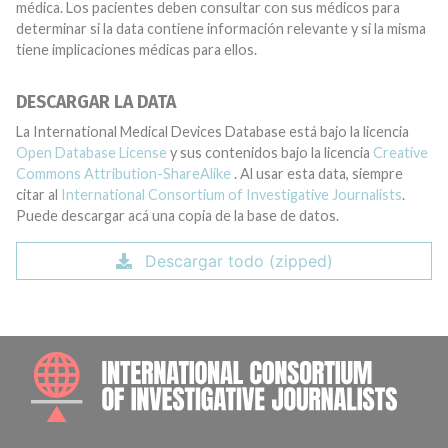
médica. Los pacientes deben consultar con sus médicos para
determinar si la data contiene información relevante y si la misma
tiene implicaciones médicas para ellos.
DESCARGAR LA DATA
La International Medical Devices Database está bajo la licencia
Open Database License
y sus contenidos bajo la licencia
Creative
Commons Attribution-ShareAlike
. Al usar esta data, siempre
citar al
International Consortium of Investigative Journalists
.
Puede descargar acá una copia de la base de datos.
Descargar todo (zipped)
INTE