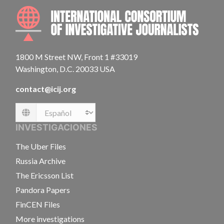
INTE
1800 M Street NW, Front 1 #33019
Washington, D.C. 20033 USA
contact@icij.org
Language
INVESTIGACIONES
The Uber Files
Russia Archive
The Ericsson List
Pandora Papers
FinCEN Files
More investigations