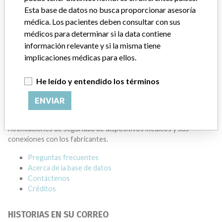
BECKMAN COULTER CANADA L.P.
Esta base de datos no busca proporcionar asesoría
médica. Los pacientes deben consultar con sus
médicos para determinar si la data contiene
Dirección del fabricante
MISSISSAUGA
información relevante y si la misma tiene
Empresa matriz del fabricante (2017)
Danaher Corporation
implicaciones médicas para ellos.
Source
HC
He leído y entendido los términos
ENVIAR
ACERCA DE LA BASE DE DATOS
Explore más de 120,000 registros de retiros, alertas y
notificaciones de seguridad de dispositivos médicos y sus
conexiones con los fabricantes.
Preguntas frecuentes
Acerca de la base de datos
Contáctenos
Créditos
HISTORIAS EN SU CORREO