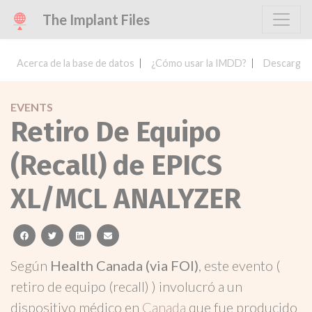
The Implant Files
Acerca de la base de datos
¿Cómo usar la IMDD?
Descargar 
EVENTS
Retiro De Equipo
(Recall) de EPICS
XL/MCL ANALYZER
facebook
twitter
linkedin
email
Según
Health Canada (via FOI)
, este evento (
retiro de equipo (recall) ) involucró a un
dispositivo médico en
Canada
que fue producido