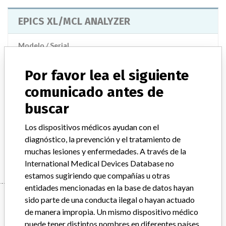
EPICS XL/MCL ANALYZER
Modelo / Serial
Model Catalog: 626552 (Lot serial: ALL SOFTWARE VERSIONS); Model Catalog: 6604988 (Lot serial: ALL SOFTWARE VERSIONS); Model Catalog: 626554 (Lot serial: ALL SOFTWARE VERSIONS); Model Catalog: 626551 (Lot serial: ALL SOFTWARE VERSIONS); Model Catalog: 6605464 (Lot serial: ALL SOFTWARE VERSIONS); Model Catalog: 6605628 (Lot serial: ALL SOFTWARE VERSIONS); Model Catalog: 626553 (Lot serial: ALL SOFTWARE VERSIONS)
Por favor lea el siguiente
Descripción del producto
comunicado antes de
EPICS XL/MCL ANALYZER;CYTOMICS FC 500 MPL (FLOW
CYTOMETER) - INSTRUMENT;COULTER EPICS SERIES FLOW
buscar
CYTOMETER SYSTEM - EPICS XL ANALYZER;CYTOMICS FC 500
FLOW CYTOMETER
Los dispositivos médicos ayudan con el
diagnóstico, la prevención y el tratamiento de
Manufacturer
BECKMAN COULTER CANADA L.P.
muchas lesiones y enfermedades. A través de la
International Medical Devices Database no
estamos sugiriendo que compañías u otras
entidades mencionadas en la base de datos hayan
Manufacturer
sido parte de una conducta ilegal o hayan actuado
de manera impropia. Un mismo dispositivo médico
puede tener distintos nombres en diferentes países.