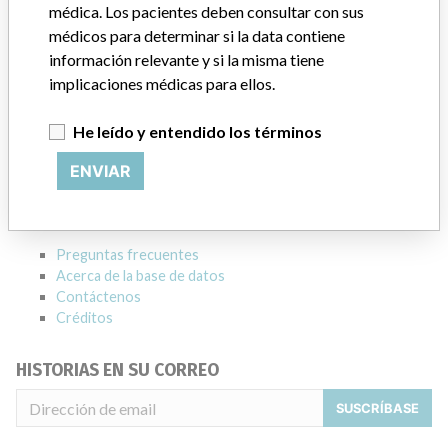
médica. Los pacientes deben consultar con sus
Empresa matriz del fabricante (2017)
médicos para determinar si la data contiene
General Electric Company
información relevante y si la misma tiene
implicaciones médicas para ellos.
Source
HC
He leído y entendido los términos
ACERCA DE LA BASE DE DATOS
ENVIAR
Explore más de 120,000 registros de retiros, alertas y
notificaciones de seguridad de dispositivos médicos y sus
conexiones con los fabricantes.
Preguntas frecuentes
Acerca de la base de datos
Contáctenos
Créditos
HISTORIAS EN SU CORREO
SUSCRÍBASE