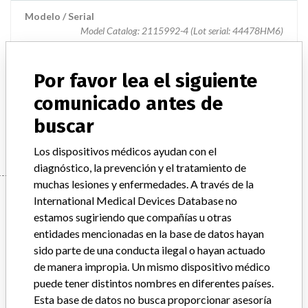
Modelo / Serial
Model Catalog: 2115992-4 (Lot serial: 44478HM6)
Descripción del producto
HiSpeed CT Series System
Por favor lea el siguiente
Manufacturer
comunicado antes de
GENERAL ELECTRIC CANADA (OPERATING AS GE
buscar
HEALTHCARE)
Los dispositivos médicos ayudan con el
diagnóstico, la prevención y el tratamiento de
muchas lesiones y enfermedades. A través de la
Manufacturer
International Medical Devices Database no
estamos sugiriendo que compañías u otras
entidades mencionadas en la base de datos hayan
GENERAL ELECTRIC CANADA (OPERATING
sido parte de una conducta ilegal o hayan actuado
AS GE HEALTHCARE)
de manera impropia. Un mismo dispositivo médico
puede tener distintos nombres en diferentes países.
Dirección del fabricante
MISSISSAUGA
Esta base de datos no busca proporcionar asesoría