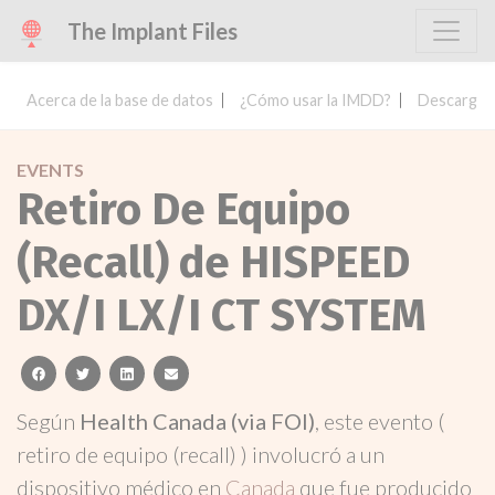
The Implant Files
Acerca de la base de datos
¿Cómo usar la IMDD?
Descargar 
EVENTS
Retiro De Equipo
(Recall) de HISPEED
DX/I LX/I CT SYSTEM
facebook
twitter
linkedin
email
Según
Health Canada (via FOI)
, este evento (
retiro de equipo (recall) ) involucró a un
dispositivo médico en
Canada
que fue producido