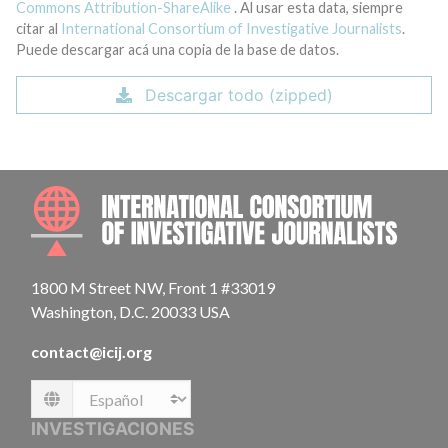
Commons Attribution-ShareAlike
. Al usar esta data, siempre
citar al
International Consortium of Investigative Journalists
.
Puede descargar acá una copia de la base de datos.
Descargar todo (zipped)
INTE
1800 M Street NW, Front 1 #33019
Washington, D.C. 20033 USA
contact@icij.org
Language
INVESTIGACIONES