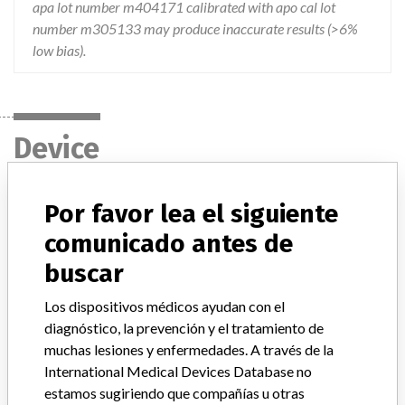
apa lot number m404171 calibrated with apo cal lot
number m305133 may produce inaccurate results (>6%
low bias).
Device
Por favor lea el siguiente
IMMAGE IMMUNOCHEMISTRY SYSTEM
APB APOLIPOPROTEIN B REAGENT
comunicado antes de
buscar
Modelo / Serial
Model Catalog: 469283 (Lot serial: M305133); Model Catalog: 446410 (Lot serial: M404171); Model Catalog: 469283 (Lot serial: M404171)
Los dispositivos médicos ayudan con el
diagnóstico, la prevención y el tratamiento de
Descripción del producto
muchas lesiones y enfermedades. A través de la
BECKMAN COULTER CLINICAL CHEMISTRY SYSTEMS APO
International Medical Devices Database no
CAL (APOLIPOPROTEIN CALIBRATOR)
estamos sugiriendo que compañías u otras