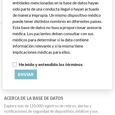
entidades mencionadas en la base de datos hayan
Manufacturer
BECKMAN COULTER CANADA L.P.
sido parte de una conducta ilegal o hayan actuado
de manera impropia. Un mismo dispositivo médico
puede tener distintos nombres en diferentes países.
Esta base de datos no busca proporcionar asesoría
Manufacturer
médica. Los pacientes deben consultar con sus
médicos para determinar si la data contiene
información relevante y si la misma tiene
BECKMAN COULTER CANADA L.P.
implicaciones médicas para ellos.
Dirección del fabricante
MISSISSAUGA
He leído y entendido los términos
Empresa matriz del fabricante (2017)
Danaher Corporation
ENVIAR
Source
HC
ACERCA DE LA BASE DE DATOS
Explore más de 120,000 registros de retiros, alertas y
notificaciones de seguridad de dispositivos médicos y sus