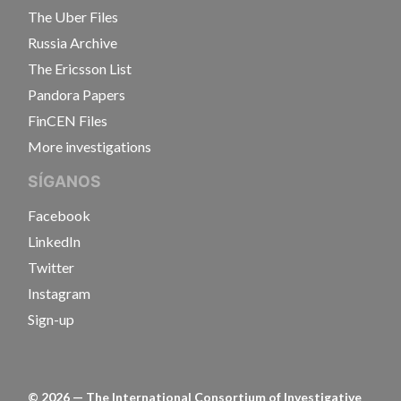
The Uber Files
Russia Archive
The Ericsson List
Pandora Papers
FinCEN Files
More investigations
SÍGANOS
Facebook
LinkedIn
Twitter
Instagram
Sign-up
©
2026
— The International Consortium of Investigative