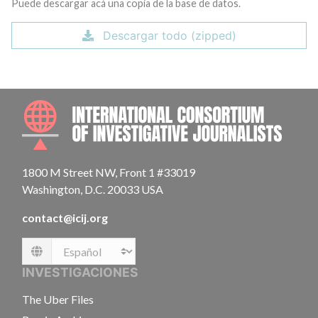
Puede descargar acá una copia de la base de datos.
Descargar todo (zipped)
INTE
1800 M Street NW, Front 1 #33019
Washington, D.C. 20033 USA
contact@icij.org
Language
INVESTIGACIONES
The Uber Files