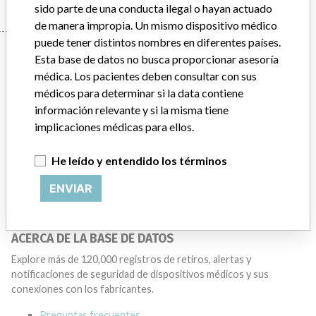
sido parte de una conducta ilegal o hayan actuado
de manera impropia. Un mismo dispositivo médico
puede tener distintos nombres en diferentes países.
Manufacturer
Esta base de datos no busca proporcionar asesoría
médica. Los pacientes deben consultar con sus
médicos para determinar si la data contiene
BECKMAN COULTER CANADA L.P.
información relevante y si la misma tiene
implicaciones médicas para ellos.
Dirección del fabricante
MISSISSAUGA
He leído y entendido los términos
Empresa matriz del fabricante (2017)
Danaher Corporation
ENVIAR
Source
HC
ACERCA DE LA BASE DE DATOS
Explore más de 120,000 registros de retiros, alertas y
notificaciones de seguridad de dispositivos médicos y sus
conexiones con los fabricantes.
Preguntas frecuentes