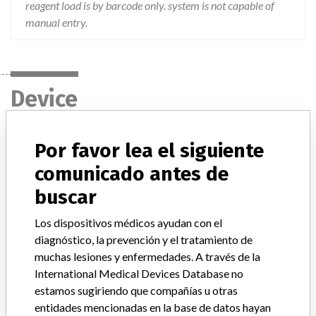
reagent load is by barcode only. system is not capable of
manual entry.
Device
Por favor lea el siguiente
IMMAGE IMMUNOCHEMISTRY SYSTEM IGG
IMMUNOGLOBULIN G REAGENT
comunicado antes de
buscar
Modelo / Serial
Model Catalog: 446400 (Lot serial: M610132A)
Los dispositivos médicos ayudan con el
Descripción del producto
diagnóstico, la prevención y el tratamiento de
IMMAGE IMMUNOCHEMISTRY SYSTEMS IMMUNOGLOBULIN
muchas lesiones y enfermedades. A través de la
G REAGENT (IGG)
International Medical Devices Database no
estamos sugiriendo que compañías u otras
Manufacturer
BECKMAN COULTER CANADA L.P.
entidades mencionadas en la base de datos hayan