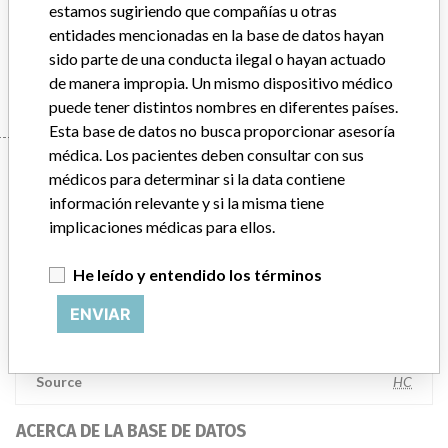
estamos sugiriendo que compañías u otras
FACTOR REAGENT
entidades mencionadas en la base de datos hayan
sido parte de una conducta ilegal o hayan actuado
Manufacturer
BECKMAN COULTER CANADA L.P.
de manera impropia. Un mismo dispositivo médico
puede tener distintos nombres en diferentes países.
Esta base de datos no busca proporcionar asesoría
médica. Los pacientes deben consultar con sus
Manufacturer
médicos para determinar si la data contiene
información relevante y si la misma tiene
implicaciones médicas para ellos.
BECKMAN COULTER CANADA L.P.
He leído y entendido los términos
Dirección del fabricante
MISSISSAUGA
ENVIAR
Empresa matriz del fabricante (2017)
Danaher Corporation
Source
HC
ACERCA DE LA BASE DE DATOS