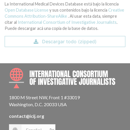
La International Medical Devices Database está bajo la licencia
Open Database License
y sus contenidos bajo la licencia
Creative
Commons Attribution-ShareAlike
. Al usar esta data, siempre
citar al
International Consortium of Investigative Journalists
.
Puede descargar acá una copia de la base de datos.
Descargar todo (zipped)
INTE
1800 M Street NW, Front 1 #33019
Washington, D.C. 20033 USA
contact@icij.org