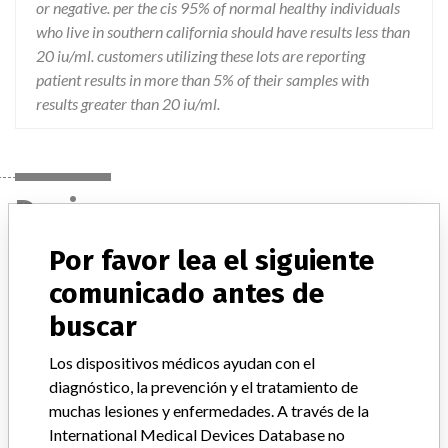
or negative. per the cis 95% of normal healthy individuals
who live in southern california should have results less than
20 iu/ml. customers utilizing these lots are reporting
patient results in more than 5% of their samples with
results greater than 20 iu/ml.
Device
Por favor lea el siguiente
IMMAGE IMMUNOCHEMISTRY SYSTEM RF
comunicado antes de
RHEUMATOID FACTOR REAGENT
buscar
Modelo / Serial
Los dispositivos médicos ayudan con el
Model Catalog: 447070 (Lot serial: M908398); Model Catalog: 447070 (Lot serial: M911529)
diagnóstico, la prevención y el tratamiento de
muchas lesiones y enfermedades. A través de la
Descripción del producto
International Medical Devices Database no
IMMAGE IMMUNOCHEMISTRY SYSTEM RF RHEUMATOID