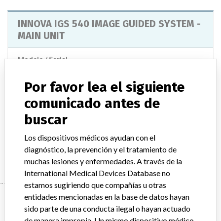
INNOVA IGS 540 IMAGE GUIDED SYSTEM -
MAIN UNIT
Modelo / Serial
Model Catalog: 2335139-X (Lot serial: 0000010C2M0109); Model Catalog: 2335139-X (Lot serial: 00000536796BU6); Model Catalog: 2335139-X (Lot serial: 00000007C20363); Model Catalog: 2335139-X (Lot serial: 00000477841BU1); Model Catalog: 2335139-X (Lot serial: 0000010C2M0034); Model Catalog: 2335139-X (Lot serial: 00000046582BU1); Model Catalog: 2335139-X (Lot serial: 00000007C20305); Model Catalog: 2335139-X (Lot serial: 00000007C20168); Model Catalog: 2335139-X (Lot serial: 00000498683BU2); Model Catalog: 2335139-X (Lot serial: 00000466841BU4); Model Catalog: 2335139-X (Lot serial: 0000009C2M0153); Model Catalog: 2335139-X (Lot serial: 00000007C20329); Model Catalog: 2335139-X (Lot serial: 00000498680BU8); Model Catalog: S18821AM (Lot serial: 005178429-0034)
Por favor lea el siguiente
Descripción del producto
comunicado antes de
INNOVA IGS 540 IMAGE GUIDED SYSTEM
buscar
Manufacturer
Los dispositivos médicos ayudan con el
GENERAL ELECTRIC CANADA (OPERATING AS GE
HEALTHCARE)
diagnóstico, la prevención y el tratamiento de
muchas lesiones y enfermedades. A través de la
International Medical Devices Database no
estamos sugiriendo que compañías u otras
Manufacturer
entidades mencionadas en la base de datos hayan
sido parte de una conducta ilegal o hayan actuado
de manera impropia. Un mismo dispositivo médico