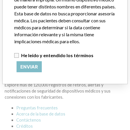
puede tener distintos nombres en diferentes países.
GENERAL ELECTRIC CANADA (OPERATING
Esta base de datos no busca proporcionar asesoría
AS GE HEALTHCARE)
médica. Los pacientes deben consultar con sus
médicos para determinar si la data contiene
Dirección del fabricante
MISSISSAUGA
información relevante y si la misma tiene
implicaciones médicas para ellos.
Empresa matriz del fabricante (2017)
General Electric Company
He leído y entendido los términos
Source
HC
ENVIAR
ACERCA DE LA BASE DE DATOS
Explore más de 120,000 registros de retiros, alertas y
notificaciones de seguridad de dispositivos médicos y sus
conexiones con los fabricantes.
Preguntas frecuentes
Acerca de la base de datos
Contáctenos
Créditos