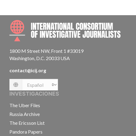
INTE
1800 M Street NW, Front 1 #33019
Washington, D.C. 20033 USA
contact@icij.org
Language
INVESTIGACIONES
The Uber Files
Russia Archive
The Ericsson List
Pandora Papers