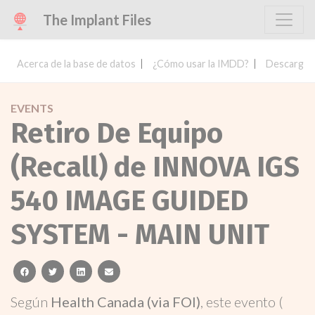
The Implant Files
Acerca de la base de datos
¿Cómo usar la IMDD?
Descargar 
EVENTS
Retiro De Equipo
(Recall) de INNOVA IGS
540 IMAGE GUIDED
SYSTEM - MAIN UNIT
facebook
twitter
linkedin
email
Según
Health Canada (via FOI)
, este evento (