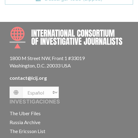
INTE
1800 M Street NW, Front 1 #33019
Washington, D.C. 20033 USA
contact@icij.org
Language
INVESTIGACIONES
The Uber Files
Russia Archive
The Ericsson List