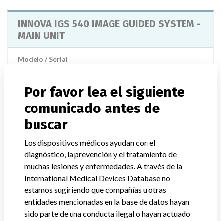
INNOVA IGS 540 IMAGE GUIDED SYSTEM -
MAIN UNIT
Modelo / Serial
Model Catalog: 2335139-X (Lot serial: 00000000253WV5)
Por favor lea el siguiente
Descripción del producto
comunicado antes de
INNOVA 4100 (former name of INNOVA IGS 540 Image Guided
System)
buscar
Manufacturer
Los dispositivos médicos ayudan con el
GENERAL ELECTRIC CANADA (OPERATING AS GE
diagnóstico, la prevención y el tratamiento de
HEALTHCARE)
muchas lesiones y enfermedades. A través de la
International Medical Devices Database no
estamos sugiriendo que compañías u otras
entidades mencionadas en la base de datos hayan
Manufacturer
sido parte de una conducta ilegal o hayan actuado