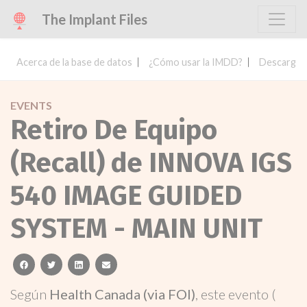
The Implant Files
Acerca de la base de datos
¿Cómo usar la IMDD?
Descargar 
EVENTS
Retiro De Equipo
(Recall) de INNOVA IGS
540 IMAGE GUIDED
SYSTEM - MAIN UNIT
facebook
twitter
linkedin
email
Según
Health Canada (via FOI)
, este evento (