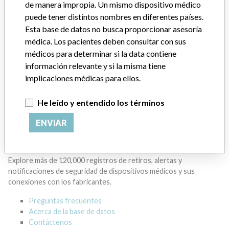
de manera impropia. Un mismo dispositivo médico
puede tener distintos nombres en diferentes países.
GENERAL ELECTRIC CANADA (OPERATING
Esta base de datos no busca proporcionar asesoría
AS GE HEALTHCARE)
médica. Los pacientes deben consultar con sus
médicos para determinar si la data contiene
Dirección del fabricante
MISSISSAUGA
información relevante y si la misma tiene
implicaciones médicas para ellos.
Empresa matriz del fabricante (2017)
General Electric Company
He leído y entendido los términos
Source
HC
ENVIAR
ACERCA DE LA BASE DE DATOS
Explore más de 120,000 registros de retiros, alertas y
notificaciones de seguridad de dispositivos médicos y sus
conexiones con los fabricantes.
Preguntas frecuentes
Acerca de la base de datos
Contáctenos