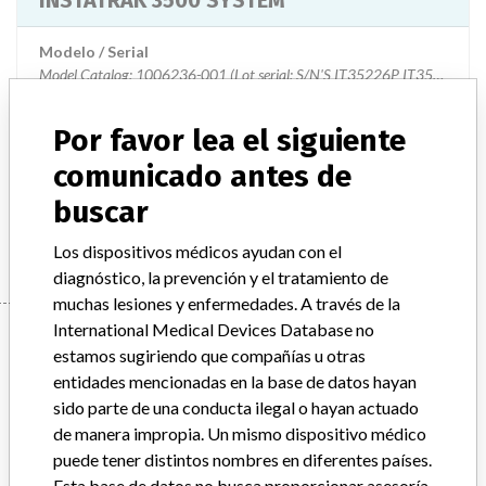
INSTATRAK 3500 SYSTEM
Modelo / Serial
Model Catalog: 1006236-001 (Lot serial: S/N'S IT35226P IT35079); Model Catalog: 1006236-001 (Lot serial: IT35214P CS535P IT35071)
Descripción del producto
OEC INSTATRAK 3500
Por favor lea el siguiente
comunicado antes de
Manufacturer
GENERAL ELECTRIC CANADA (OPERATING AS GE
buscar
HEALTHCARE)
Los dispositivos médicos ayudan con el
diagnóstico, la prevención y el tratamiento de
muchas lesiones y enfermedades. A través de la
International Medical Devices Database no
Manufacturer
estamos sugiriendo que compañías u otras
entidades mencionadas en la base de datos hayan
sido parte de una conducta ilegal o hayan actuado
GENERAL ELECTRIC CANADA (OPERATING
de manera impropia. Un mismo dispositivo médico
AS GE HEALTHCARE)
puede tener distintos nombres en diferentes países.
Esta base de datos no busca proporcionar asesoría