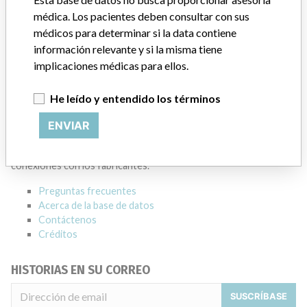
Dirección del fabricante
MISSISSAUGA
médica. Los pacientes deben consultar con sus
médicos para determinar si la data contiene
Empresa matriz del fabricante (2017)
información relevante y si la misma tiene
General Electric Company
implicaciones médicas para ellos.
Source
HC
He leído y entendido los términos
ACERCA DE LA BASE DE DATOS
ENVIAR
Explore más de 120,000 registros de retiros, alertas y
notificaciones de seguridad de dispositivos médicos y sus
conexiones con los fabricantes.
Preguntas frecuentes
Acerca de la base de datos
Contáctenos
Créditos
HISTORIAS EN SU CORREO
SUSCRÍBASE