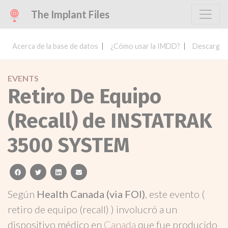
The Implant Files
Acerca de la base de datos
¿Cómo usar la IMDD?
Descargar 
EVENTS
Retiro De Equipo
(Recall) de INSTATRAK
3500 SYSTEM
facebook
twitter
linkedin
email
Según
Health Canada (via FOI)
, este evento (
retiro de equipo (recall) ) involucró a un
dispositivo médico en
Canada
que fue producido