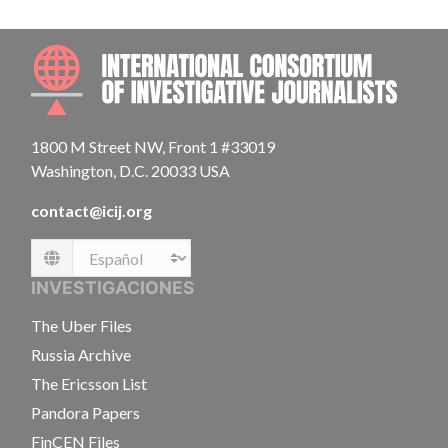
INTE
1800 M Street NW, Front 1 #33019
Washington, D.C. 20033 USA
contact@icij.org
Language
INVESTIGACIONES
The Uber Files
Russia Archive
The Ericsson List
Pandora Papers
FinCEN Files