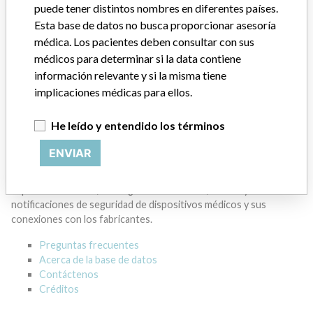
puede tener distintos nombres en diferentes países.
Esta base de datos no busca proporcionar asesoría
BECKMAN COULTER CANADA L.P.
médica. Los pacientes deben consultar con sus
médicos para determinar si la data contiene
Dirección del fabricante
MISSISSAUGA
información relevante y si la misma tiene
implicaciones médicas para ellos.
Empresa matriz del fabricante (2017)
Danaher Corporation
He leído y entendido los términos
Source
HC
ENVIAR
ACERCA DE LA BASE DE DATOS
Explore más de 120,000 registros de retiros, alertas y
notificaciones de seguridad de dispositivos médicos y sus
conexiones con los fabricantes.
Preguntas frecuentes
Acerca de la base de datos
Contáctenos
Créditos