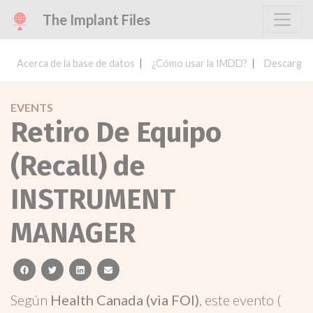
The Implant Files
Acerca de la base de datos
¿Cómo usar la IMDD?
Descargar 
EVENTS
Retiro De Equipo
(Recall) de
INSTRUMENT
MANAGER
facebook
twitter
linkedin
email
Según
Health Canada (via FOI)
, este evento (