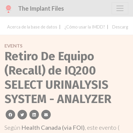
The Implant Files
Acerca de la base de datos
¿Cómo usar la IMDD?
Descargar 
EVENTS
Retiro De Equipo
(Recall) de IQ200
SELECT URINALYSIS
SYSTEM - ANALYZER
facebook
twitter
linkedin
email
Según
Health Canada (via FOI)
, este evento (