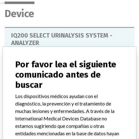
Device
IQ200 SELECT URINALYSIS SYSTEM -
ANALYZER
Modelo / Serial
Por favor lea el siguiente
Model Catalog: 800-3900 (Lot serial: ALL); Model Catalog: 800-3053 (Lot serial: ALL); Model Catalog: 800-3933 (Lot serial: ALL); Model Catalog: 800-3934 (Lot serial: ALL); Model Catalog: 700-3322 (Lot serial: ALL); Model Catalog: 800-3051 (Lot serial: ALL); Model Catalog: 800-3920 (Lot serial: ALL); Model Catalog: 800-3052 (Lot serial: ALL); Model Catalog: 800-3935 (Lot serial: ALL)
comunicado antes de
Descripción del producto
buscar
IQ200 SELECT URINALYSIS SYSTEM - ANALYZER;IQ 200
SPRINT PRO;IQ 200 SPRINT PLUS;IQ 200 ELITE PLUS;IQ 200
Los dispositivos médicos ayudan con el
SPRINT AUTOMATED URINE MICROSCOPY ANALYZER;IQ 200
diagnóstico, la prevención y el tratamiento de
SELECT PRO;IQ 200 ELITE AUTOMATED URINE MICROSCOPY
muchas lesiones y enfermedades. A través de la
ANALYZER;IQ 200 ELITE PRO;IQ 200 SELECT PLUS
International Medical Devices Database no
estamos sugiriendo que compañías u otras
Manufacturer
BECKMAN COULTER CANADA L.P.
entidades mencionadas en la base de datos hayan