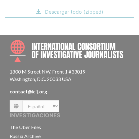
Descargar todo (zipped)
INTE
1800 M Street NW, Front 1 #33019
Washington, D.C. 20033 USA
contact@icij.org
Language
INVESTIGACIONES
The Uber Files
Russia Archive