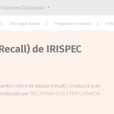
al Devices Database
Descargar la data
Preguntas frecuentes
Créd
Recall) de IRISPEC
evento ( retiro de equipo (recall) ) involucró a un
producido por
BECKMAN COULTER CANADA