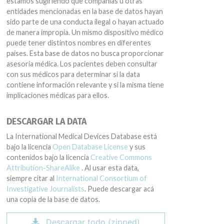
estamos sugiriendo que compañías u otras
entidades mencionadas en la base de datos hayan
sido parte de una conducta ilegal o hayan actuado
de manera impropia. Un mismo dispositivo médico
puede tener distintos nombres en diferentes
países. Esta base de datos no busca proporcionar
asesoría médica. Los pacientes deben consultar
con sus médicos para determinar si la data
contiene información relevante y si la misma tiene
implicaciones médicas para ellos.
DESCARGAR LA DATA
La International Medical Devices Database está
bajo la licencia
Open Database License
y sus
contenidos bajo la licencia
Creative Commons
Attribution-ShareAlike
. Al usar esta data,
siempre citar al
International Consortium of
Investigative Journalists
. Puede descargar acá
una copia de la base de datos.
Descargar todo (zipped)