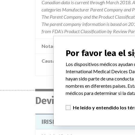
Canadian data is current through March 2018. Al
categories Manufacturer Parent Company and Pro
The Parent Company and the Product Classificat
The parent company information is based on 2017
from FDA’s Product Classification by Review Pan
Notas adicionales en la data
Por favor lea el 
Causa
Los dispositivos médicos ayudan c
Identified lots of irispec ca/cb/cc controls
International Medical Devices Da
hayan sido parte de una conducta
nombres en diferentes países. Est
médicos para determinar si la data
Device
He leído y entendido los té
IRISPEC CA/CB/CC