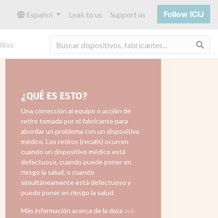
Follow ICIJ
Español
Leak to us
Support us
Bus
itos
¿QUÉ ES ESTO?
Una corrección al equipo o acción de
retiro tomada por el fabricante para
abordar un problema con un dispositivo
médico. Los retiros (recalls) ocurren
cuando un dispositivo médico está
defectuoso, cuando puede poner en
riesgo la salud, o cuando
simultáneamente está defectuoso y
puede poner en riesgo la salud.
Más información acerca de la data
acá