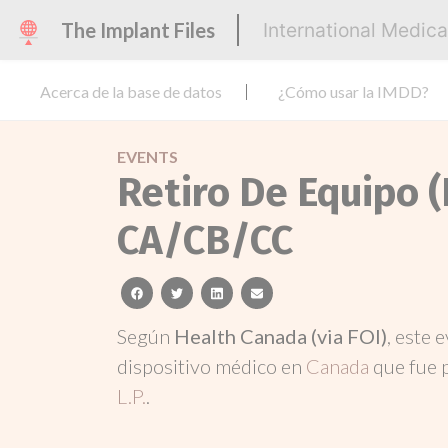
The Implant Files
International Medic
Acerca de la base de datos
¿Cómo usar la IMDD?
EVENTS
Retiro De Equipo (
CA/CB/CC
facebook
twitter
linkedin
email
Según
Health Canada (via FOI)
, este 
dispositivo médico en
Canada
que fue 
L.P.
.