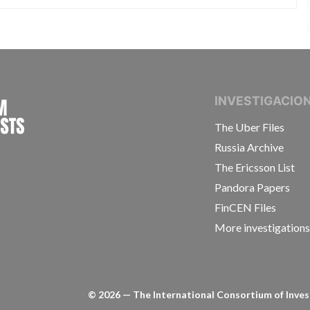
INTERNATIONAL CONSORTIUM OF INVESTIGAT
INVESTIGACIO
The Uber Files
Russia Archive
The Ericsson List
Pandora Papers
FinCEN Files
More investigation
©
2026
— The International Consortium of Invest