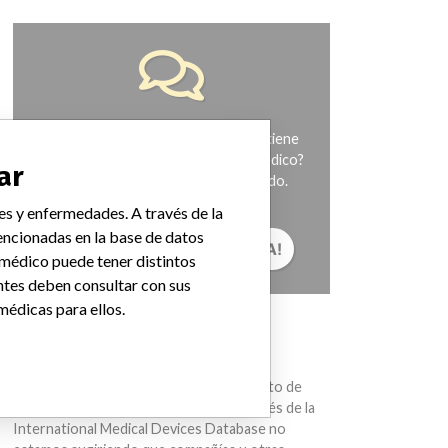
¿Trabaja en la industria médica? ¿O tiene
experiencia con algún dispositivo médico?
ar
Nuestra reportería no ha terminado.
Queremos oír de usted.
es y enfermedades. A través de la
ncionadas en la base de datos
¡CUÉNTANOS TU HISTORIA!
 médico puede tener distintos
ntes deben consultar con sus
médicas para ellos.
AVISO
Los dispositivos médicos ayudan con el
diagnóstico, la prevención y el tratamiento de
muchas lesiones y enfermedades. A través de la
International Medical Devices Database no