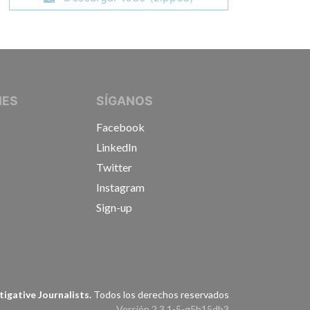
IVE JOURNALISTS
NES
SÍGANOS
Facebook
LinkedIn
Twitter
Instagram
Sign-up
s
igative Journalists.
Todos los derechos reservados
Versión 2.3.1-5-g5b15db3