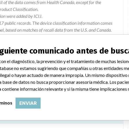
l of the data comes from Health Canada, except for the
duct Classification.
ion were added by ICIJ.
 public records. The device classification information comes
el, based on matches of recall data from the U.S. and Canada.
siguiente comunicado antes de busc
on el diagnóstico, la prevención y el tratamiento de muchas lesion
 may have bottles of irispec cb and/or cc incorrectly labelled as ca.
tabase no estamos sugiriendo que compañías u otras entidades me
 ilegal o hayan actuado de manera impropia. Un mismo dispositivo
a base de datos no busca proporcionar asesoría médica. Los pacie
 contiene información relevante y si la misma tiene implicaciones 
rminos
ENVIAR