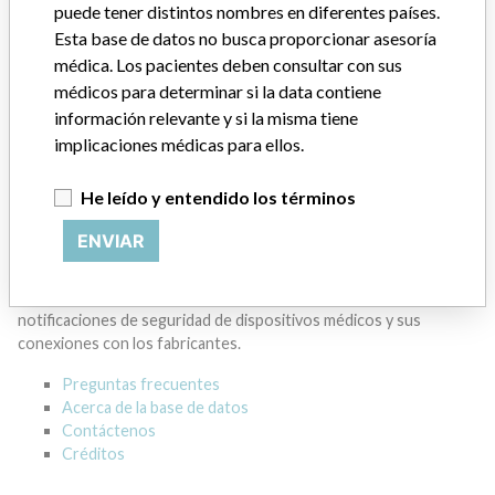
GENERAL ELECTRIC CANADA (OPERATING
puede tener distintos nombres en diferentes países.
AS GE HEALTHCARE)
Esta base de datos no busca proporcionar asesoría
médica. Los pacientes deben consultar con sus
Dirección del fabricante
MISSISSAUGA
médicos para determinar si la data contiene
información relevante y si la misma tiene
Empresa matriz del fabricante (2017)
implicaciones médicas para ellos.
General Electric Company
He leído y entendido los términos
Source
HC
ENVIAR
ACERCA DE LA BASE DE DATOS
Explore más de 120,000 registros de retiros, alertas y
notificaciones de seguridad de dispositivos médicos y sus
conexiones con los fabricantes.
Preguntas frecuentes
Acerca de la base de datos
Contáctenos
Créditos