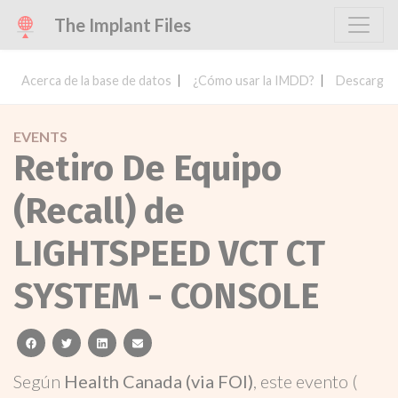
The Implant Files
Acerca de la base de datos
¿Cómo usar la IMDD?
Descargar 
EVENTS
Retiro De Equipo
(Recall) de
LIGHTSPEED VCT CT
SYSTEM - CONSOLE
facebook
twitter
linkedin
email
Según
Health Canada (via FOI)
, este evento (