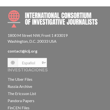
INTE
1800 M Street NW, Front 1 #33019
Washington, D.C. 20033 USA
contact@icij.org
Language
INVESTIGACIONES
The Uber Files
Russia Archive
The Ericsson List
Pandora Papers
FinCEN Files