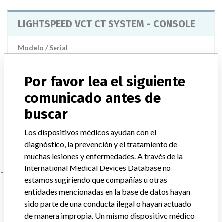
LIGHTSPEED VCT CT SYSTEM - CONSOLE
Modelo / Serial
Model Catalog: 5212920-3XX (Lot serial: S/N 412477CN2 413732CN9); Model Catalog: 5232083-X (Lot serial: 409449CN6 409530CN3); Model Catalog: 5232083-X (Lot serial: S/N 409191CN4 409447CN0)
Por favor lea el siguiente
Descripción del producto
LIGHTSPEED VCT CT SYSTEM - CONSOLE
comunicado antes de
buscar
Manufacturer
GENERAL ELECTRIC CANADA (OPERATING AS GE
Los dispositivos médicos ayudan con el
HEALTHCARE)
diagnóstico, la prevención y el tratamiento de
muchas lesiones y enfermedades. A través de la
International Medical Devices Database no
estamos sugiriendo que compañías u otras
Manufacturer
entidades mencionadas en la base de datos hayan
sido parte de una conducta ilegal o hayan actuado
de manera impropia. Un mismo dispositivo médico