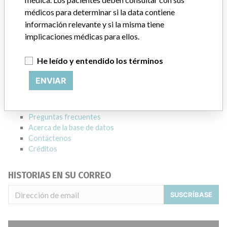
Empresa matriz del fabricante (2017)
médicos para determinar si la data contiene
General Electric Company
información relevante y si la misma tiene
implicaciones médicas para ellos.
Source
HC
He leído y entendido los términos
ACERCA DE LA BASE DE DATOS
Explore más de 120,000 registros de retiros, alertas y
ENVIAR
notificaciones de seguridad de dispositivos médicos y sus
conexiones con los fabricantes.
Preguntas frecuentes
Acerca de la base de datos
Contáctenos
Créditos
HISTORIAS EN SU CORREO
SUSCRÍBASE