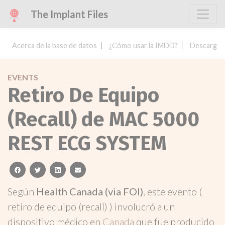
The Implant Files
Acerca de la base de datos
¿Cómo usar la IMDD?
Descargar 
EVENTS
Retiro De Equipo
(Recall) de MAC 5000
REST ECG SYSTEM
facebook
twitter
linkedin
email
Según
Health Canada (via FOI)
, este evento (
retiro de equipo (recall) ) involucró a un
dispositivo médico en
Canada
que fue producido