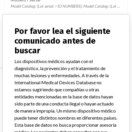
Model Catalog: (Lot serial: >10 NUMBERS); Model Catalog: (Lot serial: CONTACT MANUFACTURER)
Descripción del producto
MAC 5000 TROLLEY
Por favor lea el siguiente
Manufacturer
comunicado antes de
GENERAL ELECTRIC CANADA (OPERATING AS GE
HEALTHCARE)
buscar
Los dispositivos médicos ayudan con el
diagnóstico, la prevención y el tratamiento de
muchas lesiones y enfermedades. A través de la
Manufacturer
International Medical Devices Database no
estamos sugiriendo que compañías u otras
entidades mencionadas en la base de datos hayan
GENERAL ELECTRIC CANADA (OPERATING
sido parte de una conducta ilegal o hayan actuado
AS GE HEALTHCARE)
de manera impropia. Un mismo dispositivo médico
puede tener distintos nombres en diferentes países.
Dirección del fabricante
MISSISSAUGA
Esta base de datos no busca proporcionar asesoría
médica. Los pacientes deben consultar con sus