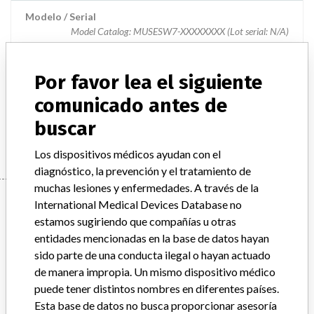
Modelo / Serial
Model Catalog: MUSESW7-XXXXXXXX (Lot serial: N/A)
Descripción del producto
MUSE File Server Software
Por favor lea el siguiente
Manufacturer
comunicado antes de
GENERAL ELECTRIC CANADA (OPERATING AS GE
buscar
HEALTHCARE)
Los dispositivos médicos ayudan con el
diagnóstico, la prevención y el tratamiento de
muchas lesiones y enfermedades. A través de la
Manufacturer
International Medical Devices Database no
estamos sugiriendo que compañías u otras
entidades mencionadas en la base de datos hayan
GENERAL ELECTRIC CANADA (OPERATING
sido parte de una conducta ilegal o hayan actuado
AS GE HEALTHCARE)
de manera impropia. Un mismo dispositivo médico
puede tener distintos nombres en diferentes países.
Dirección del fabricante
MISSISSAUGA
Esta base de datos no busca proporcionar asesoría