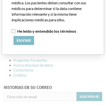
médica. Los pacientes deben consultar con sus
Empresa matriz del fabricante (2017)
médicos para determinar si la data contiene
General Electric Company
información relevante y si la misma tiene
implicaciones médicas para ellos.
Source
HC
He leído y entendido los términos
ACERCA DE LA BASE DE DATOS
ENVIAR
Explore más de 120,000 registros de retiros, alertas y
notificaciones de seguridad de dispositivos médicos y sus
conexiones con los fabricantes.
Preguntas frecuentes
Acerca de la base de datos
Contáctenos
Créditos
HISTORIAS EN SU CORREO
SUSCRÍBASE