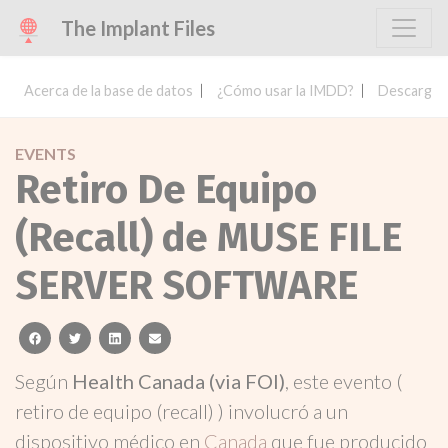
The Implant Files
Acerca de la base de datos
¿Cómo usar la IMDD?
Descargar 
EVENTS
Retiro De Equipo
(Recall) de MUSE FILE
SERVER SOFTWARE
facebook
twitter
linkedin
email
Según
Health Canada (via FOI)
, este evento (
retiro de equipo (recall) ) involucró a un
dispositivo médico en
Canada
que fue producido