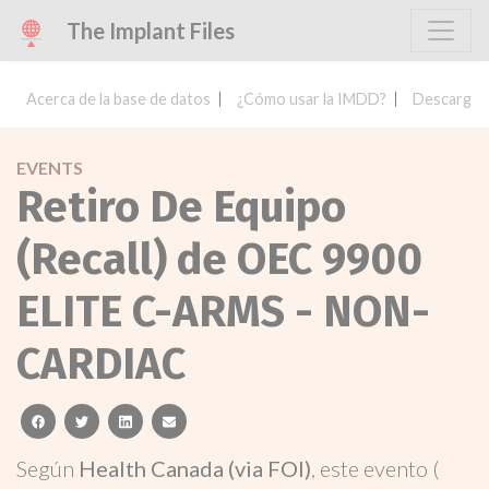
The Implant Files
Acerca de la base de datos
¿Cómo usar la IMDD?
Descargar 
EVENTS
Retiro De Equipo
(Recall) de OEC 9900
ELITE C-ARMS - NON-
CARDIAC
facebook
twitter
linkedin
email
Según
Health Canada (via FOI)
, este evento (