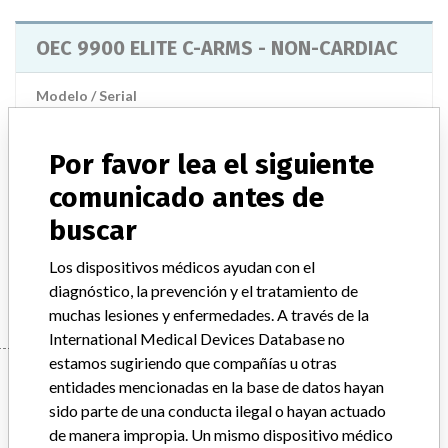
OEC 9900 ELITE C-ARMS - NON-CARDIAC
Modelo / Serial
Model Catalog: S2024MR (Lot serial: E9-0148 ES-7019-CMH); Model Catalog: S2024MM (Lot serial: E9-0148 ES-7019-CMH); Model Catalog: S2024MR (Lot serial: S/N'S E9-0027 E9-0087); Model Catalog: S2024MM (Lot serial: S/N'S E9-0027 E9-0087); Model Catalog: S2024MM (Lot serial: E2-0118-MH E2-7026-MH); Model Catalog: S2024MY (Lot serial: S/N'S E2-0065 E2-0073); Model Catalog: S2024MM (Lot serial: S/N'S E2-0065 E2-0073); Model Catalog: S2024MR (Lot serial: E2-0118-MH E2-7026-MH); Model Catalog: S2024MY (Lot serial: E2-0118-MH E2-7026-MH); Model Catalog: S2024MR (Lot serial: S/N'S E2-0065 E2-0073)
Por favor lea el siguiente
Descripción del producto
OEC 9900 ELITE C-ARMS - NON CARDIAC
comunicado antes de
buscar
Manufacturer
GENERAL ELECTRIC CANADA (OPERATING AS GE
Los dispositivos médicos ayudan con el
HEALTHCARE)
diagnóstico, la prevención y el tratamiento de
muchas lesiones y enfermedades. A través de la
International Medical Devices Database no
estamos sugiriendo que compañías u otras
Manufacturer
entidades mencionadas en la base de datos hayan
sido parte de una conducta ilegal o hayan actuado
de manera impropia. Un mismo dispositivo médico