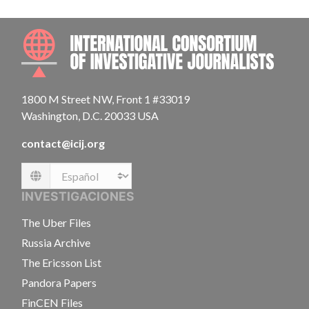
INTE
1800 M Street NW, Front 1 #33019
Washington, D.C. 20033 USA
contact@icij.org
Language
INVESTIGACIONES
The Uber Files
Russia Archive
The Ericsson List
Pandora Papers
FinCEN Files