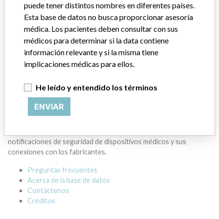
GENERAL ELECTRIC CANADA (OPERATING
puede tener distintos nombres en diferentes países.
AS GE HEALTHCARE)
Esta base de datos no busca proporcionar asesoría
médica. Los pacientes deben consultar con sus
Dirección del fabricante
MISSISSAUGA
médicos para determinar si la data contiene
información relevante y si la misma tiene
Empresa matriz del fabricante (2017)
implicaciones médicas para ellos.
General Electric Company
He leído y entendido los términos
Source
HC
ENVIAR
ACERCA DE LA BASE DE DATOS
Explore más de 120,000 registros de retiros, alertas y
notificaciones de seguridad de dispositivos médicos y sus
conexiones con los fabricantes.
Preguntas frecuentes
Acerca de la base de datos
Contáctenos
Créditos