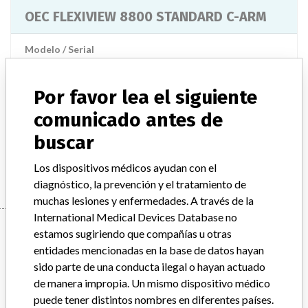
OEC FLEXIVIEW 8800 STANDARD C-ARM
Modelo / Serial
Model Catalog: 2350023 (Lot serial: >10 NUMBERS); Model Catalog: 2350023 (Lot serial: CONTACT MANUFACTURER)
Por favor lea el siguiente
Descripción del producto
OEC FLEXIVIEW 8800
comunicado antes de
Manufacturer
buscar
GENERAL ELECTRIC CANADA (OPERATING AS GE
HEALTHCARE)
Los dispositivos médicos ayudan con el
diagnóstico, la prevención y el tratamiento de
muchas lesiones y enfermedades. A través de la
International Medical Devices Database no
Manufacturer
estamos sugiriendo que compañías u otras
entidades mencionadas en la base de datos hayan
sido parte de una conducta ilegal o hayan actuado
GENERAL ELECTRIC CANADA (OPERATING
de manera impropia. Un mismo dispositivo médico
AS GE HEALTHCARE)
puede tener distintos nombres en diferentes países.