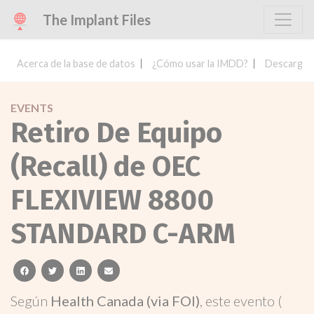
The Implant Files
Acerca de la base de datos
¿Cómo usar la IMDD?
Descargar 
EVENTS
Retiro De Equipo
(Recall) de OEC
FLEXIVIEW 8800
STANDARD C-ARM
facebook
twitter
linkedin
email
Según
Health Canada (via FOI)
, este evento (