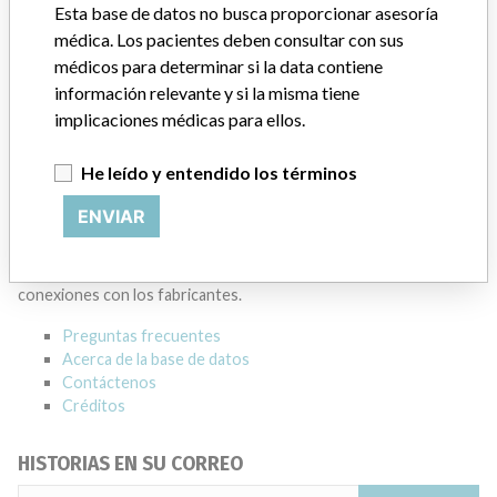
Esta base de datos no busca proporcionar asesoría
Dirección del fabricante
MISSISSAUGA
médica. Los pacientes deben consultar con sus
médicos para determinar si la data contiene
Empresa matriz del fabricante (2017)
información relevante y si la misma tiene
General Electric Company
implicaciones médicas para ellos.
Source
HC
He leído y entendido los términos
ACERCA DE LA BASE DE DATOS
ENVIAR
Explore más de 120,000 registros de retiros, alertas y
notificaciones de seguridad de dispositivos médicos y sus
conexiones con los fabricantes.
Preguntas frecuentes
Acerca de la base de datos
Contáctenos
Créditos
HISTORIAS EN SU CORREO