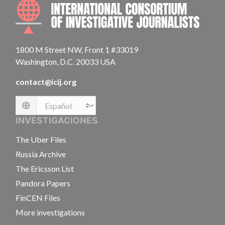
INTE
1800 M Street NW, Front 1 #33019
Washington, D.C. 20033 USA
contact@icij.org
Language
INVESTIGACIONES
The Uber Files
Russia Archive
The Ericsson List
Pandora Papers
FinCEN Files
More investigations