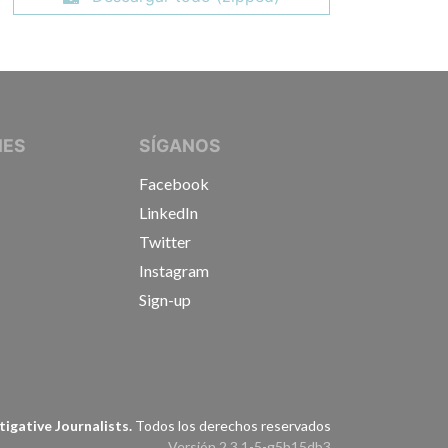
IVE JOURNALISTS
NES
SÍGANOS
Facebook
LinkedIn
Twitter
Instagram
Sign-up
s
igative Journalists.
Todos los derechos reservados
Versión 2.3.1-5-g5b15db3