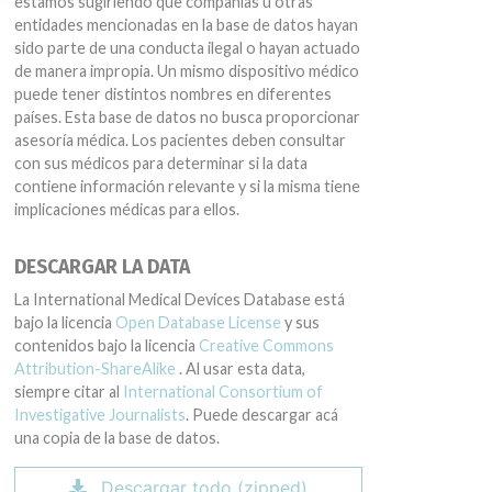
estamos sugiriendo que compañías u otras
entidades mencionadas en la base de datos hayan
sido parte de una conducta ilegal o hayan actuado
de manera impropia. Un mismo dispositivo médico
puede tener distintos nombres en diferentes
países. Esta base de datos no busca proporcionar
asesoría médica. Los pacientes deben consultar
con sus médicos para determinar si la data
contiene información relevante y si la misma tiene
implicaciones médicas para ellos.
DESCARGAR LA DATA
La International Medical Devices Database está
bajo la licencia
Open Database License
y sus
contenidos bajo la licencia
Creative Commons
Attribution-ShareAlike
. Al usar esta data,
siempre citar al
International Consortium of
Investigative Journalists
. Puede descargar acá
una copia de la base de datos.
Descargar todo (zipped)