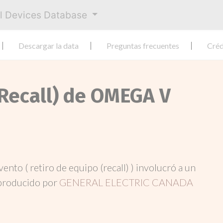
al Devices Database
Descargar la data
Preguntas frecuentes
Créd
(Recall) de OMEGA V
evento ( retiro de equipo (recall) ) involucró a un
producido por
GENERAL ELECTRIC CANADA