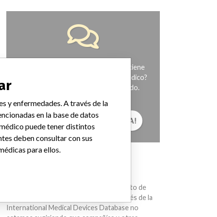
¿Trabaja en la industria médica? ¿O tiene
experiencia con algún dispositivo médico?
ar
Nuestra reportería no ha terminado.
Queremos oír de usted.
es y enfermedades. A través de la
ncionadas en la base de datos
¡CUÉNTANOS TU HISTORIA!
 médico puede tener distintos
ntes deben consultar con sus
médicas para ellos.
AVISO
Los dispositivos médicos ayudan con el
diagnóstico, la prevención y el tratamiento de
muchas lesiones y enfermedades. A través de la
International Medical Devices Database no