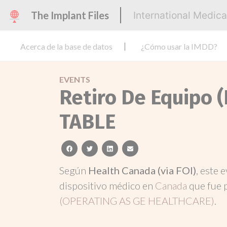
The Implant Files
International Medic
Acerca de la base de datos
¿Cómo usar la IMDD?
EVENTS
Retiro De Equipo 
TABLE
facebook
twitter
linkedin
email
Según
Health Canada (via FOI)
, este 
dispositivo médico en
Canada
que fue 
(OPERATING AS GE HEALTHCARE)
.