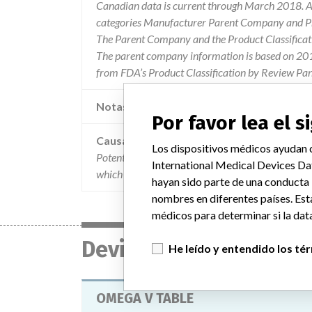
Canadian data is current through March 2018. Al
categories Manufacturer Parent Company and Pro
The Parent Company and the Product Classificat
The parent company information is based on 2017
from FDA’s Product Classification by Review Pan
Notas adicionales en la data
Por favor lea el 
Causa
Los dispositivos médicos ayudan c
Potential weakness of table rotational brakes may
International Medical Devices Da
which could lead to a patient fall during patient t
hayan sido parte de una conducta
nombres en diferentes países. Est
médicos para determinar si la data
Device
He leído y entendido los té
OMEGA V TABLE