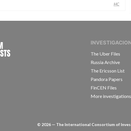
HC
INTERNATIONAL CONSORTIUM OF INVESTIGAT
INVESTIGACIO
The Uber Files
Russia Archive
The Ericsson List
Pandora Papers
FinCEN Files
More investigation
©
2026
— The International Consortium of Invest