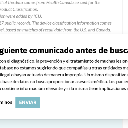
l of the data comes from Health Canada, except for the
duct Classification.
ion were added by ICIJ.
 public records. The device classification information comes
el, based on matches of recall data from the U.S. and Canada.
siguiente comunicado antes de busc
on el diagnóstico, la prevención y el tratamiento de muchas lesion
 result in unintended table rotation while the table is locked
tabase no estamos sugiriendo que compañías u otras entidades me
ransfer.
 ilegal o hayan actuado de manera impropia. Un mismo dispositivo
a base de datos no busca proporcionar asesoría médica. Los pacie
 contiene información relevante y si la misma tiene implicaciones 
rminos
ENVIAR