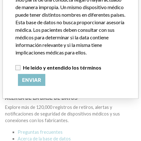
Manufacturer
de manera impropia. Un mismo dispositivo médico
puede tener distintos nombres en diferentes países.
Esta base de datos no busca proporcionar asesoría
GENERAL ELECTRIC CANADA (OPERATING
médica. Los pacientes deben consultar con sus
AS GE HEALTHCARE)
médicos para determinar si la data contiene
información relevante y si la misma tiene
Dirección del fabricante
MISSISSAUGA
implicaciones médicas para ellos.
Empresa matriz del fabricante (2017)
He leído y entendido los términos
General Electric Company
ENVIAR
Source
HC
ACERCA DE LA BASE DE DATOS
Explore más de 120,000 registros de retiros, alertas y
notificaciones de seguridad de dispositivos médicos y sus
conexiones con los fabricantes.
Preguntas frecuentes
Acerca de la base de datos