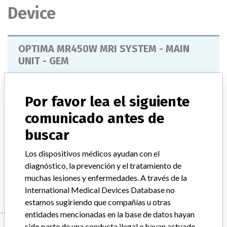
Device
OPTIMA MR450W MRI SYSTEM - MAIN
UNIT - GEM
Modelo / Serial
Model Catalog: M7000ZJ (Lot serial: N/A); Model Catalog: M7000BH (Lot serial: N/A); Model Catalog: M7000WB (Lot serial: N/A); Model Catalog: M7000WC (Lot serial: N/A); Model Catalog: M7000BB (Lot serial: N/A); Model Catalog: M7000WA (Lot serial: N/A)
Por favor lea el siguiente
comunicado antes de
Descripción del producto
buscar
OPTIMA MR450W MRI SYSTEM - MAIN UNIT - GEM
Los dispositivos médicos ayudan con el
Manufacturer
diagnóstico, la prevención y el tratamiento de
GENERAL ELECTRIC CANADA (OPERATING AS GE
HEALTHCARE)
muchas lesiones y enfermedades. A través de la
International Medical Devices Database no
estamos sugiriendo que compañías u otras
entidades mencionadas en la base de datos hayan
sido parte de una conducta ilegal o hayan actuado