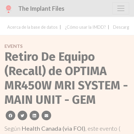
The Implant Files
Acerca de la base de datos
¿Cómo usar la IMDD?
Descargar 
EVENTS
Retiro De Equipo
(Recall) de OPTIMA
MR450W MRI SYSTEM -
MAIN UNIT - GEM
facebook
twitter
linkedin
email
Según
Health Canada (via FOI)
, este evento (