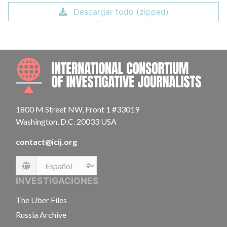
Descargar todo (zipped)
INTE
1800 M Street NW, Front 1 #33019
Washington, D.C. 20033 USA
contact@icij.org
Language
INVESTIGACIONES
The Uber Files
Russia Archive