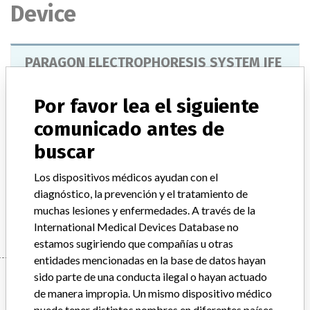
Device
PARAGON ELECTROPHORESIS SYSTEM IFE
(IMMUNOFIXATION ELECTROPHORESIS)
Por favor lea el siguiente
Modelo / Serial
comunicado antes de
Model Catalog: (Lot serial: P/N 444970 LOTS M307327-307333); Model Catalog: (Lot serial: P/N 444970 LOT 305176); Model Catalog: (Lot serial: P/N 444970 LOTS M310301-310305); Model Catalog: (Lot serial: P/N 446260 LOT M309039); Model Catalog: (Lot serial: P/N 446360 LOT M308363)
buscar
Descripción del producto
Los dispositivos médicos ayudan con el
PARAGON ELECTROPHORESIS SYSTEM (IFE)
diagnóstico, la prevención y el tratamiento de
Manufacturer
BECKMAN COULTER CANADA L.P.
muchas lesiones y enfermedades. A través de la
International Medical Devices Database no
estamos sugiriendo que compañías u otras
entidades mencionadas en la base de datos hayan
Manufacturer
sido parte de una conducta ilegal o hayan actuado
de manera impropia. Un mismo dispositivo médico
puede tener distintos nombres en diferentes países.