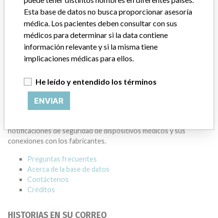
Esta base de datos no busca proporcionar asesoría
BECKMAN COULTER CANADA L.P.
médica. Los pacientes deben consultar con sus
médicos para determinar si la data contiene
Dirección del fabricante
MISSISSAUGA
información relevante y si la misma tiene
implicaciones médicas para ellos.
Empresa matriz del fabricante (2017)
Danaher Corporation
He leído y entendido los términos
Source
HC
ENVIAR
ACERCA DE LA BASE DE DATOS
Explore más de 120,000 registros de retiros, alertas y
notificaciones de seguridad de dispositivos médicos y sus
conexiones con los fabricantes.
Preguntas frecuentes
Acerca de la base de datos
Contáctenos
Créditos
HISTORIAS EN SU CORREO