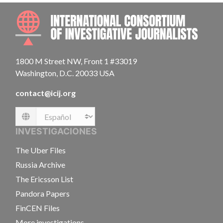
INTE
1800 M Street NW, Front 1 #33019
Washington, D.C. 20033 USA
contact@icij.org
Language
INVESTIGACIONES
The Uber Files
Russia Archive
The Ericsson List
Pandora Papers
FinCEN Files
More investigations