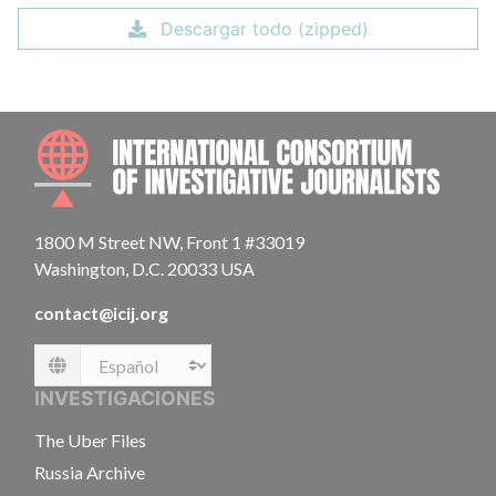
Descargar todo (zipped)
INTE
1800 M Street NW, Front 1 #33019
Washington, D.C. 20033 USA
contact@icij.org
Language
INVESTIGACIONES
The Uber Files
Russia Archive