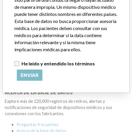
Manufacturer
de manera impropia. Un mismo dispositivo médico
puede tener distintos nombres en diferentes países.
Esta base de datos no busca proporcionar asesoría
GENERAL ELECTRIC CANADA (OPERATING
médica. Los pacientes deben consultar con sus
AS GE HEALTHCARE)
médicos para determinar si la data contiene
información relevante y si la misma tiene
Dirección del fabricante
MISSISSAUGA
implicaciones médicas para ellos.
Empresa matriz del fabricante (2017)
He leído y entendido los términos
General Electric Company
ENVIAR
Source
HC
ACERCA DE LA BASE DE DATOS
Explore más de 120,000 registros de retiros, alertas y
notificaciones de seguridad de dispositivos médicos y sus
conexiones con los fabricantes.
Preguntas frecuentes
Acerca de la base de datos