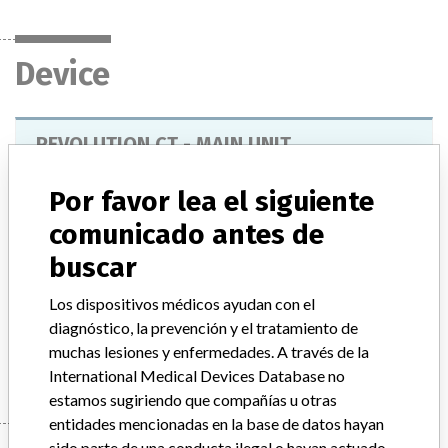
Device
REVOLUTION CT - MAIN UNIT
Modelo / Serial
Por favor lea el siguiente
Model Catalog: 5590000 (Lot serial: > 10 contact manufacturer)
comunicado antes de
buscar
Descripción del producto
REVOLUTION CT
Los dispositivos médicos ayudan con el
Manufacturer
diagnóstico, la prevención y el tratamiento de
GENERAL ELECTRIC CANADA (OPERATING AS GE
muchas lesiones y enfermedades. A través de la
HEALTHCARE)
International Medical Devices Database no
estamos sugiriendo que compañías u otras
entidades mencionadas en la base de datos hayan
sido parte de una conducta ilegal o hayan actuado