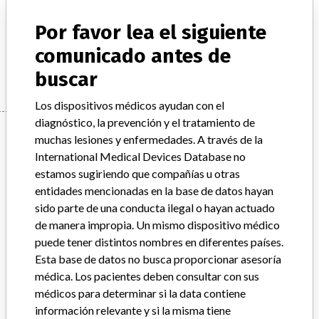
Descripción del producto
Por favor lea el siguiente
COULTER S-CAL CALIBRATOR KITS
comunicado antes de
Manufacturer
BECKMAN COULTER CANADA L.P.
buscar
Los dispositivos médicos ayudan con el
diagnóstico, la prevención y el tratamiento de
Manufacturer
muchas lesiones y enfermedades. A través de la
International Medical Devices Database no
estamos sugiriendo que compañías u otras
BECKMAN COULTER CANADA L.P.
entidades mencionadas en la base de datos hayan
sido parte de una conducta ilegal o hayan actuado
Dirección del fabricante
MISSISSAUGA
de manera impropia. Un mismo dispositivo médico
puede tener distintos nombres en diferentes países.
Empresa matriz del fabricante (2017)
Danaher Corporation
Esta base de datos no busca proporcionar asesoría
médica. Los pacientes deben consultar con sus
Source
HC
médicos para determinar si la data contiene
información relevante y si la misma tiene