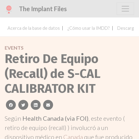
The Implant Files
Acerca de la base de datos
¿Cómo usar la IMDD?
Descargar 
EVENTS
Retiro De Equipo
(Recall) de S-CAL
CALIBRATOR KIT
facebook
twitter
linkedin
email
Según
Health Canada (via FOI)
, este evento (
retiro de equipo (recall) ) involucró a un
dispositivo médico en
Canada
que fue producido