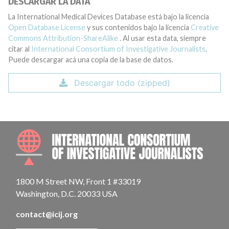
DESCARGAR LA DATA
La International Medical Devices Database está bajo la licencia
Open Database License
y sus contenidos bajo la licencia
Creative
Commons Attribution-ShareAlike
. Al usar esta data, siempre
citar al
International Consortium of Investigative Journalists
.
Puede descargar acá una copia de la base de datos.
Descargar todo (zipped)
INTE
1800 M Street NW, Front 1 #33019
Washington, D.C. 20033 USA
contact@icij.org