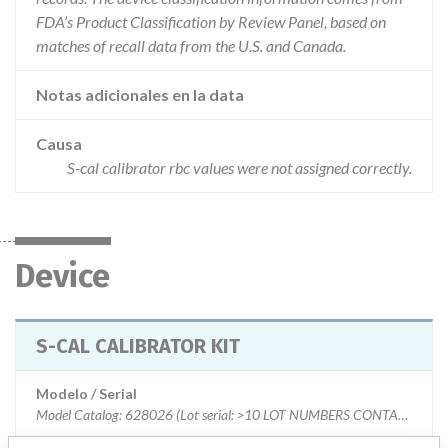
FDA’s Product Classification by Review Panel, based on
matches of recall data from the U.S. and Canada.
Notas adicionales en la data
Causa
S-cal calibrator rbc values were not assigned correctly.
Device
S-CAL CALIBRATOR KIT
Modelo / Serial
Model Catalog: 628026 (Lot serial: >10 LOT NUMBERS CONTACT MFG); Model Catalog: 179310 (Lot serial: >10 LOT NUMBERS CONTACT MFG); Model Catalog: 624519 (Lot serial: >10 LOT NUMBERS CONTACT MFG)