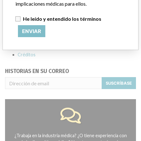
ACERCA DE LA BASE DE DATOS
implicaciones médicas para ellos.
Explore más de 120,000 registros de retiros, alertas y
notificaciones de seguridad de dispositivos médicos y sus
He leído y entendido los términos
conexiones con los fabricantes.
ENVIAR
Preguntas frecuentes
Acerca de la base de datos
Contáctenos
Créditos
HISTORIAS EN SU CORREO
SUSCRÍBASE
¿Trabaja en la industria médica? ¿O tiene experiencia con