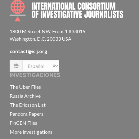
INTE
1800 M Street NW, Front 1 #33019
Washington, D.C. 20033 USA
contact@icij.org
Language
INVESTIGACIONES
The Uber Files
Russia Archive
The Ericsson List
Pandora Papers
FinCEN Files
More investigations