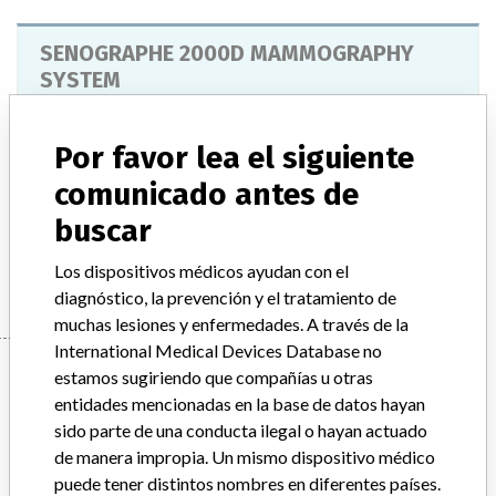
SENOGRAPHE 2000D MAMMOGRAPHY
SYSTEM
Modelo / Serial
Por favor lea el siguiente
Model Catalog: (Lot serial: 416586SENO2000); Model Catalog: (Lot serial: 416480DMR2000); Model Catalog: (Lot serial: 519646SENO2000); Model Catalog: (Lot serial: 4169242000D1)
comunicado antes de
Manufacturer
buscar
GENERAL ELECTRIC CANADA (OPERATING AS GE
HEALTHCARE)
Los dispositivos médicos ayudan con el
diagnóstico, la prevención y el tratamiento de
muchas lesiones y enfermedades. A través de la
International Medical Devices Database no
Manufacturer
estamos sugiriendo que compañías u otras
entidades mencionadas en la base de datos hayan
sido parte de una conducta ilegal o hayan actuado
GENERAL ELECTRIC CANADA (OPERATING
de manera impropia. Un mismo dispositivo médico
AS GE HEALTHCARE)
puede tener distintos nombres en diferentes países.