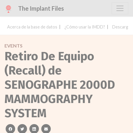
The Implant Files
Acerca de la base de datos
¿Cómo usar la IMDD?
Descargar 
EVENTS
Retiro De Equipo
(Recall) de
SENOGRAPHE 2000D
MAMMOGRAPHY
SYSTEM
facebook
twitter
linkedin
email