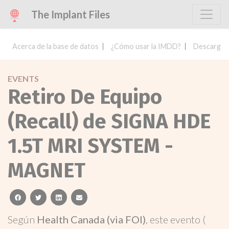
The Implant Files
Acerca de la base de datos
¿Cómo usar la IMDD?
Descargar 
EVENTS
Retiro De Equipo
(Recall) de SIGNA HDE
1.5T MRI SYSTEM -
MAGNET
facebook
twitter
linkedin
email
Según
Health Canada (via FOI)
, este evento (