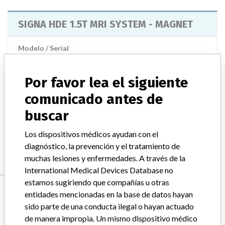
SIGNA HDE 1.5T MRI SYSTEM - MAGNET
Modelo / Serial
Model Catalog: M3335SE (Lot serial: 10685YR6 7964YR0 10023YR0); Model Catalog: M3335SE (Lot serial: 10833YR2 11827YR3 8704YR9); Model Catalog: M3335SE (Lot serial: SN'S HDMR2675 9948YR1)
Por favor lea el siguiente
Descripción del producto
SIGNA HDE 1.5T MRI SYSTEM - MAGNET
comunicado antes de
buscar
Manufacturer
GENERAL ELECTRIC CANADA (OPERATING AS GE
Los dispositivos médicos ayudan con el
HEALTHCARE)
diagnóstico, la prevención y el tratamiento de
muchas lesiones y enfermedades. A través de la
International Medical Devices Database no
estamos sugiriendo que compañías u otras
Manufacturer
entidades mencionadas en la base de datos hayan
sido parte de una conducta ilegal o hayan actuado
de manera impropia. Un mismo dispositivo médico