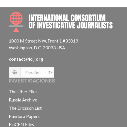
INTE
1800 M Street NW, Front 1 #33019
Washington, D.C. 20033 USA
contact@icij.org
Language
INVESTIGACIONES
The Uber Files
Russia Archive
The Ericsson List
Pandora Papers
FinCEN Files