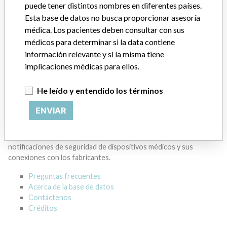
GENERAL ELECTRIC CANADA (OPERATING
puede tener distintos nombres en diferentes países.
AS GE HEALTHCARE)
Esta base de datos no busca proporcionar asesoría
médica. Los pacientes deben consultar con sus
Dirección del fabricante
MISSISSAUGA
médicos para determinar si la data contiene
información relevante y si la misma tiene
Empresa matriz del fabricante (2017)
implicaciones médicas para ellos.
General Electric Company
He leído y entendido los términos
Source
HC
ENVIAR
ACERCA DE LA BASE DE DATOS
Explore más de 120,000 registros de retiros, alertas y
notificaciones de seguridad de dispositivos médicos y sus
conexiones con los fabricantes.
Preguntas frecuentes
Acerca de la base de datos
Contáctenos
Créditos