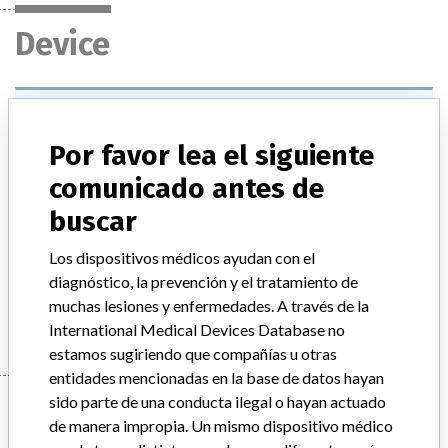
Device
SYNCHRON SYSTEMS MICROALBUMIN
REAGENT
Por favor lea el siguiente
comunicado antes de
Modelo / Serial
Model Catalog: 475100 (Lot serial: M609458)
buscar
Descripción del producto
Los dispositivos médicos ayudan con el
SYNCHRON SYSTEMS MICROALBUMIN REAGENT
diagnóstico, la prevención y el tratamiento de
Manufacturer
BECKMAN COULTER CANADA L.P.
muchas lesiones y enfermedades. A través de la
International Medical Devices Database no
estamos sugiriendo que compañías u otras
entidades mencionadas en la base de datos hayan
Manufacturer
sido parte de una conducta ilegal o hayan actuado
de manera impropia. Un mismo dispositivo médico