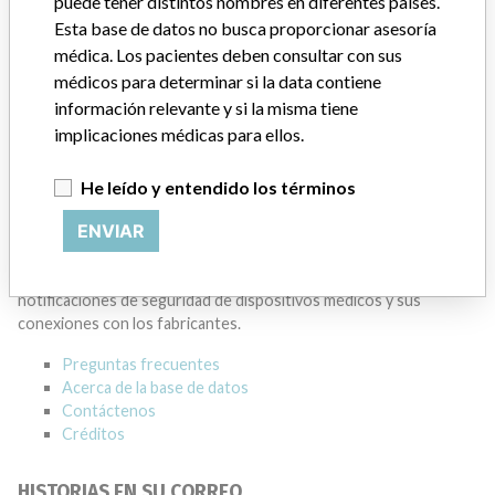
puede tener distintos nombres en diferentes países.
Esta base de datos no busca proporcionar asesoría
BECKMAN COULTER CANADA L.P.
médica. Los pacientes deben consultar con sus
médicos para determinar si la data contiene
Dirección del fabricante
MISSISSAUGA
información relevante y si la misma tiene
implicaciones médicas para ellos.
Empresa matriz del fabricante (2017)
Danaher Corporation
He leído y entendido los términos
Source
HC
ENVIAR
ACERCA DE LA BASE DE DATOS
Explore más de 120,000 registros de retiros, alertas y
notificaciones de seguridad de dispositivos médicos y sus
conexiones con los fabricantes.
Preguntas frecuentes
Acerca de la base de datos
Contáctenos
Créditos
HISTORIAS EN SU CORREO