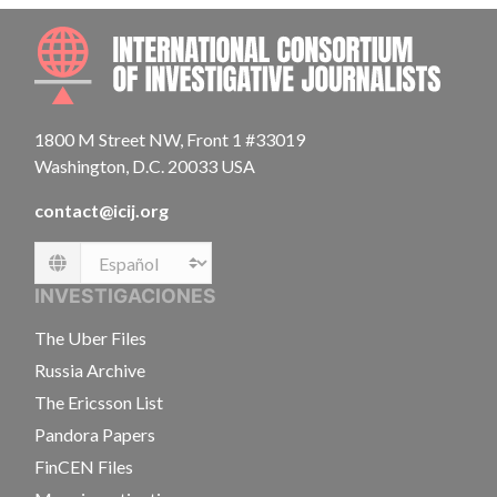
INTE
1800 M Street NW, Front 1 #33019
Washington, D.C. 20033 USA
contact@icij.org
Language
INVESTIGACIONES
The Uber Files
Russia Archive
The Ericsson List
Pandora Papers
FinCEN Files