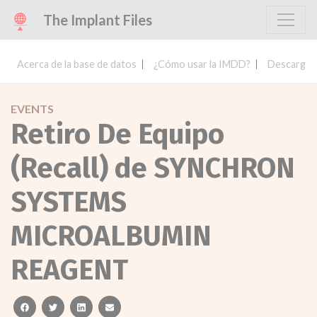
The Implant Files
Acerca de la base de datos
¿Cómo usar la IMDD?
Descargar 
EVENTS
Retiro De Equipo
(Recall) de SYNCHRON
SYSTEMS
MICROALBUMIN
REAGENT
facebook
twitter
linkedin
email